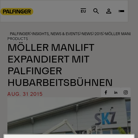
Go
to
EU
Search
main
content
Go
PALFINGER
INSIGHTS, NEWS & EVENTS
NEWS
2015
MÖLLER MANLIFT
PRODUCTS
to
MÖLLER MANLIFT
footer
EXPANDIERT MIT
content
PALFINGER
HUBARBEITSBÜHNEN
AUG. 31 2015
Share
Share
Share
on
on
on
Facebook
Insta
LinkedIn