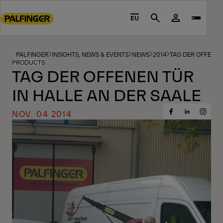
Go
to
EU
Search
main
content
Go
PALFINGER
INSIGHTS, NEWS & EVENTS
NEWS
2014
TAG DER OFFENEN
PRODUCTS
to
TAG DER OFFENEN TÜR
footer
IN HALLE AN DER SAALE
content
NOV. 04 2014
Share
Share
Share
on
on
on
Facebook
Insta
LinkedIn