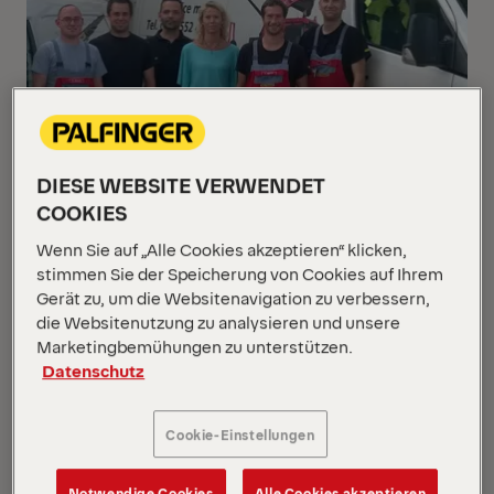
DIESE WEBSITE VERWENDET
COOKIES
Wenn Sie auf „Alle Cookies akzeptieren“ klicken,
stimmen Sie der Speicherung von Cookies auf Ihrem
Gerät zu, um die Websitenavigation zu verbessern,
die Websitenutzung zu analysieren und unsere
Marketingbemühungen zu unterstützen.
Datenschutz
Cookie-Einstellungen
PALFINGER verstärkt den Service für
Hubarbeitsbühnen am neuen Standort Halle an der
Notwendige Cookies
Alle Cookies akzeptieren