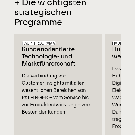
+ Die wichtigsten
strategischen
Programme
HAUPTPROGRAMM
HAUPTPRO
Kundenorientierte
Hubarbe
Technologie- und
wesentl
Marktführerschaft
Das Gesch
Die Verbindung von
Hubarbeit
Customer Insights mit allen
Digitalisi
wesentlichen Bereichen von
Elektrifiz
PALFINGER – vom Service bis
Wachstum
zur Produktentwicklung – zum
Wertgener
Besten der Kunden.
Damit wird
tragenden
Produktpor