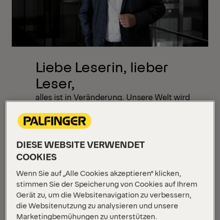
Liebe Leserin, lieber
Leser,
alles ist in Veränderung. Unsere Welt wird
immer schneller, komplexer und
unübersichtlicher.
*BANI
hat VUCA als
DIESE WEBSITE VERWENDET
Zustandsbeschreibung abgelöst. Die
COOKIES
Herausforderungen und Möglichkeiten, die
Wenn Sie auf „Alle Cookies akzeptieren“ klicken,
damit verbunden sind, werden deutlich
stimmen Sie der Speicherung von Cookies auf Ihrem
mehr.
Gerät zu, um die Websitenavigation zu verbessern,
die Websitenutzung zu analysieren und unsere
In der vergangenen Ausgabe „The Beauty
Marketingbemühungen zu unterstützen.
of Transformation“ haben wir uns mit den