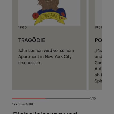
1980
1980
TRAGÖDIE
POPKU
John Lennon wird vor seinem
„Pac Man“ 
Apartment in New York City
und wird 
erschossen.
Gaming-Ku
Aufstieg 
ab
1991
ve
Spielen in
1/15
1990ER-JAHRE