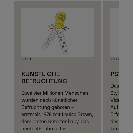
2010
2012
KÜNSTLICHE
PSY
BEFRUCHTUNG
Das Musi
Etwa vier Millionen Menschen
Style“ wi
wurden nach künstlicher
Video, das
Befruchtung geboren –
Aufrufe erz
erstmals
1978
mit Louise Brown,
Erfolg, de
dem ersten Retortenbaby, das
des Worl
heute 46 Jahre alt ist.
Tim Berne