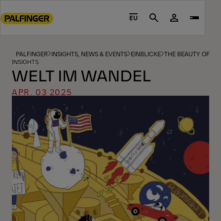
Go
to
EU
Search
main
content
Go
PALFINGER
INSIGHTS, NEWS & EVENTS
EINBLICKE
THE BEAUTY OF T
INSIGHTS
to
WELT IM WANDEL
footer
content
APR. 03 2025