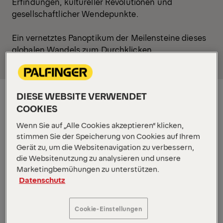
Erfindungen, kultureller Revolutionen und
gesellschaftlicher Wendepunkte.
Ein vernetztes Panoptikum der Meilensteine dieses
globalen Wandels zum Durchklicken.
PALFINGER
DIESE WEBSITE VERWENDET
PALFINGER: Von der
COOKIES
Werkstatt zum
Wenn Sie auf „Alle Cookies akzeptieren“ klicken,
Weltmarktführer
stimmen Sie der Speicherung von Cookies auf Ihrem
Gerät zu, um die Websitenavigation zu verbessern,
die Websitenutzung zu analysieren und unsere
Marketingbemühungen zu unterstützen.
Datenschutz
Cookie-Einstellungen