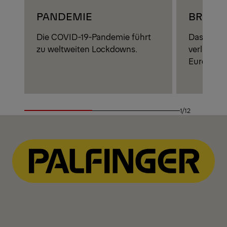
PANDEMIE
BREXIT
Die COVID-19-Pandemie führt
Das Verei
zu weltweiten Lockdowns.
verlässt n
Europäisc
1/12