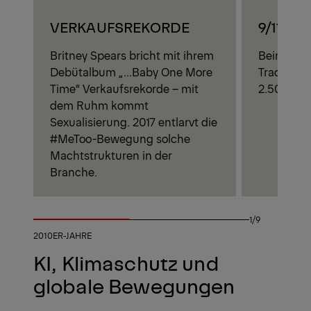
VERKAUFSREKORDE
9/11
Britney Spears bricht mit ihrem
Beim Ansc
Debütalbum „...Baby One More
Trade Cen
Time“ Verkaufsrekorde – mit
2.500 Me
dem Ruhm kommt
Sexualisierung.
2017
entlarvt die
#MeToo-Bewegung solche
Machtstrukturen in der
Branche.
1/9
2010ER-JAHRE
KI, Klimaschutz und
globale Bewegungen