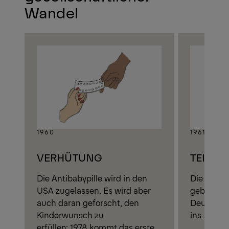
Wandel
1960
1961
VERHÜTUNG
TEILUN
Die Antibabypille wird in den
Die Berli
USA zugelassen. Es wird aber
gebaut un
auch daran geforscht, den
Deutschla
Kinderwunsch zu
ins Jahr
1
erfüllen:
1978
kommt das erste