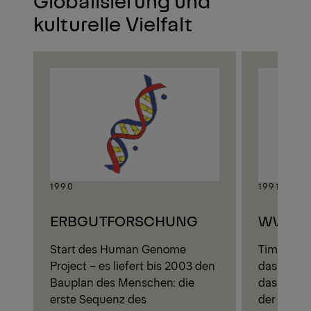
Globalisierung und
kulturelle Vielfalt
1990
1991
ERBGUTFORSCHUNG
WWW
Start des Human Genome
Tim Berne
Project – es liefert bis 2003 den
das Worl
Bauplan des Menschen: die
das
2021
b
erste Sequenz des
der Weltb