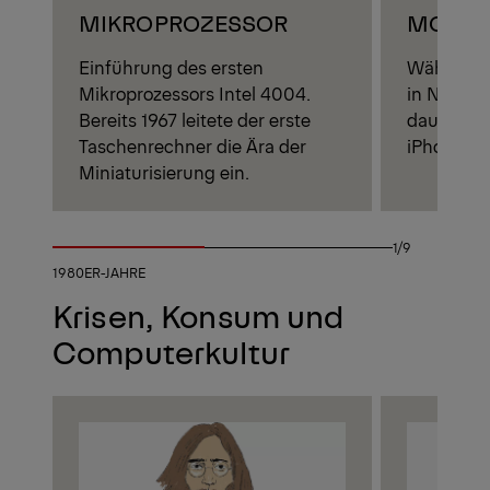
MIKROPROZESSOR
MOBIL
Einführung des ersten
Während d
Mikroprozessors Intel 4004.
in New Yor
Bereits
1967
leitete der erste
dauert es
Taschenrechner die Ära der
iPhone ver
Miniaturisierung ein.
1/9
1980ER-JAHRE
Krisen, Konsum und
Computerkultur