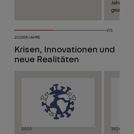
Jahr
1991
n
gewesen 
1/15
2020ER-JAHRE
Krisen, Innovationen und
neue Realitäten
2020
2020