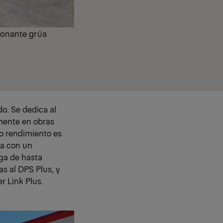
sionante grúa
do. Se dedica al
lmente en obras
to rendimiento es
ta con un
ga de hasta
s al DPS Plus, y
r Link Plus.