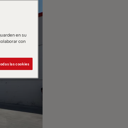
 guarden en su
 colaborar con
odas las cookies