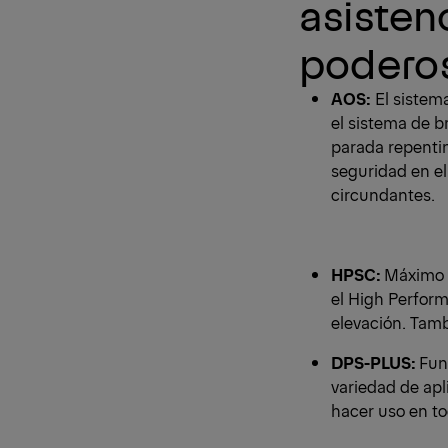
asisten
poderos
AOS:
El sistem
el sistema de b
parada repentin
seguridad en el
circundantes.
HPSC:
Máximo a
el High Perform
elevación. Tamb
DPS-PLUS:
Fun
variedad de apl
hacer uso en t