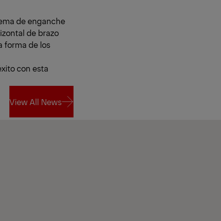
stema de enganche
rizontal de brazo
a forma de los
xito con esta
View All News
View All News