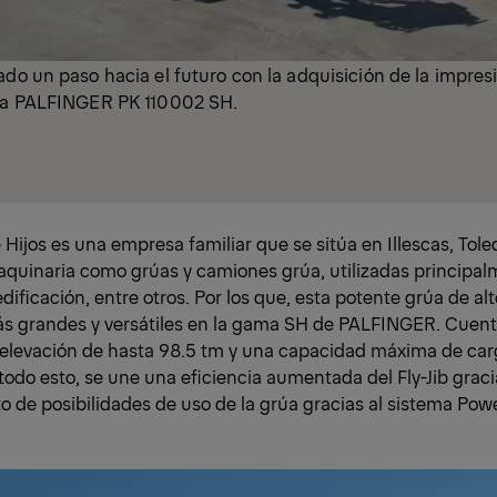
ado un paso hacia el futuro con la adquisición de la impre
ada PALFINGER PK 110002 SH.
 Hijos es una empresa familiar que se sitúa en Illescas, Tole
aquinaria como grúas y camiones grúa, utilizadas principa
edificación, entre otros. Por los que, esta potente grúa de al
ás grandes y versátiles en la gama SH de PALFINGER. Cuen
levación de hasta 98.5 tm y una capacidad máxima de car
odo esto, se une una eficiencia aumentada del Fly-Jib gracia
 de posibilidades de uso de la grúa gracias al sistema Powe