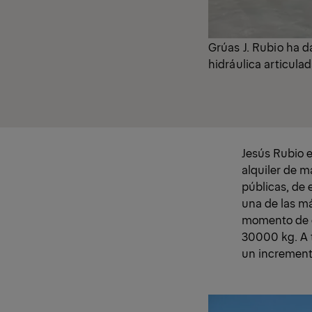
Grúas J. Rubio ha d
hidráulica articul
Jesús Rubio e
alquiler de m
públicas, de 
una de las m
momento de e
30000 kg. A t
un incremento