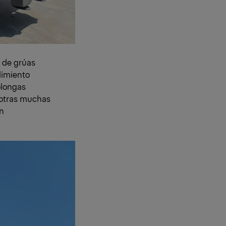
 de grúas
dimiento
olongas
 otras muchas
ón