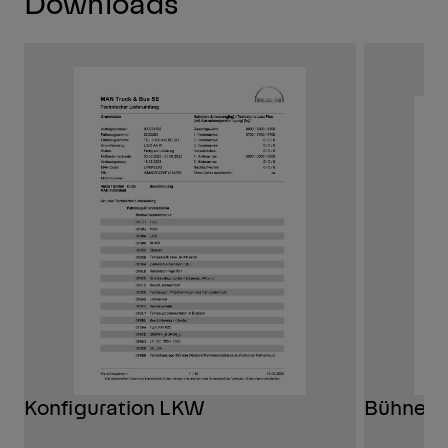
Downloads
Konfiguration LKW
Bühnenk