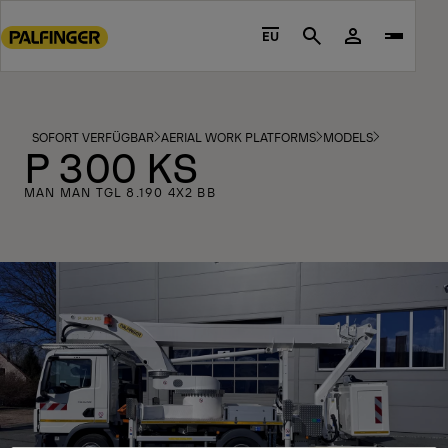
Go
to
EU
Search
main
content
Go
to
SOFORT VERFÜGBAR
AERIAL WORK PLATFORMS
MODELS
P 300 KS
footer
content
MAN MAN TGL 8.190 4X2 BB