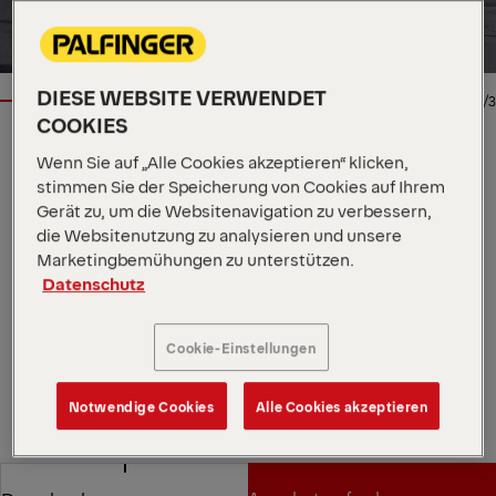
DIESE WEBSITE VERWENDET
1/3
COOKIES
Standort
Äußere Bautzner Str. 47, DE,
Wenn Sie auf „Alle Cookies akzeptieren“ klicken,
02708
stimmen Sie der Speicherung von Cookies auf Ihrem
Händler
Palfinger Platforms GmbH
Gerät zu, um die Websitenavigation zu verbessern,
Verfügbarkeit
sofort
die Websitenutzung zu analysieren und unsere
Produkttyp
Neu
Marketingbemühungen zu unterstützen.
Auftragsnummer
15301364
Datenschutz
Händler kontaktieren
Cookie-Einstellungen
Händler kontaktieren
Händler anrufen
Notwendige Cookies
Alle Cookies akzeptieren
Händler anrufen
Technische Spezifikationen