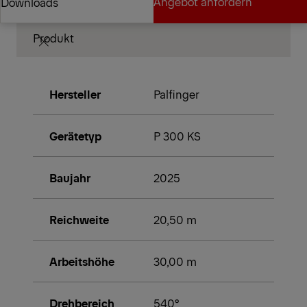
Angebot anfordern
Downloads
Produkt
Angebot anfordern
Downloads
Hersteller
Palfinger
Gerätetyp
P 300 KS
Baujahr
2025
Reichweite
20,50 m
Arbeitshöhe
30,00 m
Drehbereich
540°