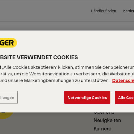
Händler finden
Karrie
 PAGE
EBSITE VERWENDET COOKIES
 „Alle Cookies akzeptieren“ klicken, stimmen Sie der Speicheru
rät zu, um die Websitenavigation zu verbessern, die Websitenu
 und unsere Marketingbemühungen zu unterstützen.
Datensch
INFORMATIONEN ZUM
UNTERNEHMEN
ellungen
Notwendige Cookies
Alle Coo
Über uns
Neuigkeiten
Karriere