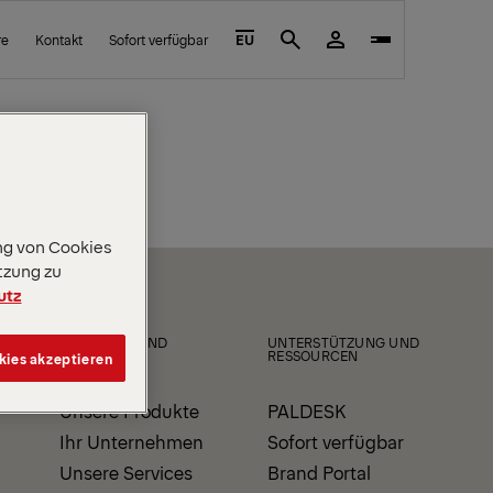
re
Kontakt
Sofort verfügbar
EU
Search
ng von Cookies
tzung zu
utz
PRODUKTE UND
UNTERSTÜTZUNG UND
SERVICE
RESSOURCEN
kies akzeptieren
Unsere Produkte
PALDESK
Ihr Unternehmen
Sofort verfügbar
Unsere Services
Brand Portal