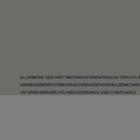
ALLGEMEINE GESCHÄFTSBEDINGUNGEN
DATENSCHUTZRICHTLI
HINWEISGEBERSYSTEM
VERHALTENSKODEX
VORFALLBENACHRI
UNTERNEHMENSRICHTLINIE
GOVERNANCE UND COMPLIANCE