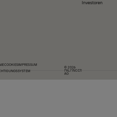
Investoren
NIE
COOKIES
IMPRESSUM
© 2026
PALFINGER
CHTIGUNGSSYSTEM
AG