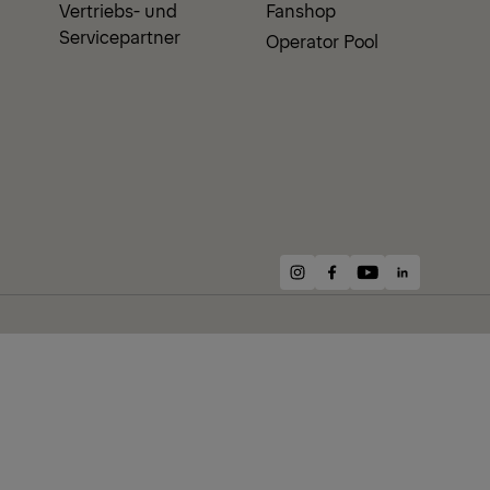
Vertriebs- und
Fanshop
Servicepartner
Operator Pool
instagram
facebook
youtube
linkedin