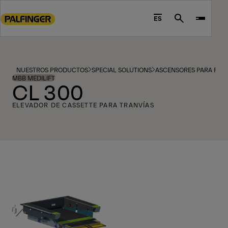
Go
to
ES
Search
main
content
Go
to
NUESTROS PRODUCTOS
SPECIAL SOLUTIONS
ASCENSORES PARA PAS
footer
MBB MEDILIFT
CL 300
content
ELEVADOR DE CASSETTE PARA TRANVÍAS