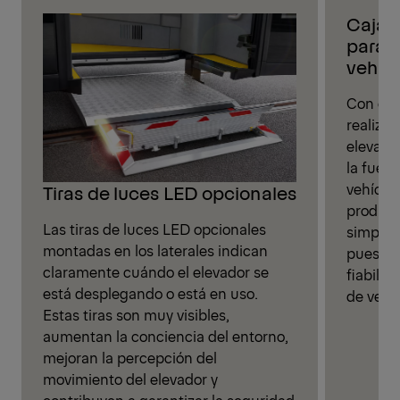
Caja 
para f
vehíc
Con est
realizar
elevado
la fuen
vehícul
Tiras de luces LED opcionales
producc
Las tiras de luces LED opcionales
simplifi
montadas en los laterales indican
puesta 
claramente cuándo el elevador se
fiabilid
está desplegando o está en uso.
de vehí
Estas tiras son muy visibles,
aumentan la conciencia del entorno,
mejoran la percepción del
movimiento del elevador y