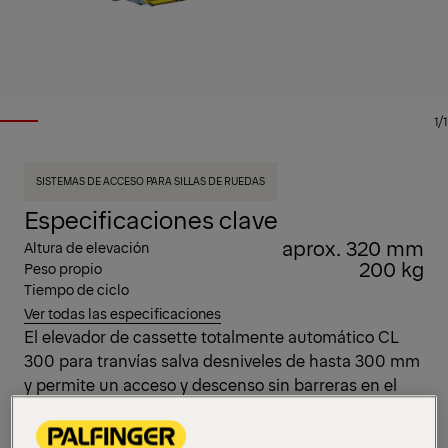
1/1
SISTEMAS DE ACCESO PARA SILLAS DE RUEDAS
Especificaciones clave
aprox. 320 mm
Altura de elevación
200 kg
Peso propio
Tiempo de ciclo
Ver todas las especificaciones
El elevador de cassette totalmente automático CL
300 para tranvías salva desniveles de hasta 300 mm
y permite un acceso y descenso sin barreras en el
transporte público. Integrado de forma invisible en el
suelo del vehículo, destaca por su fiabilidad, bajo