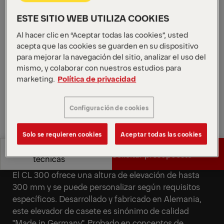
mantenimiento y diseño compacto. Las personas
usuarias de silla de ruedas pueden accionar el
ESTE SITIO WEB UTILIZA COOKIES
elevador de manera independiente, con la
Al hacer clic en “Aceptar todas las cookies”, usted
autorización del conductor mediante supervisión por
acepta que las cookies se guarden en su dispositivo
cámara.
para mejorar la navegación del sitio, analizar el uso del
mismo, y colaborar con nuestros estudios para
Solicitar presupuesto
marketing.
Política de privacidad
Solicitar presupuesto
Encontrar socio comercial
Configuración de cookies
Solo se requieren cookies
Aceptar todas las cookies
Encontrar socio comercial
Especificaciones
Solicitar presupuesto
Fiabilidad alemana
técnicas
El CL 300 ofrece una altura de elevación de hasta
Especificaciones
Solicitar presupuesto
300 mm y se puede personalizar según requisitos
técnicas
específicos. Desarrollado y fabricado en Alemania,
este elevador de casete es sinónimo de calidad
"Made in Germany". Probado en conceptos de