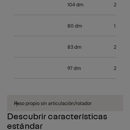
104 dm
2
80 dm
1
83 dm
2
97 dm
2
Peso propio sin articulación/rotador
Descubrir características
estándar