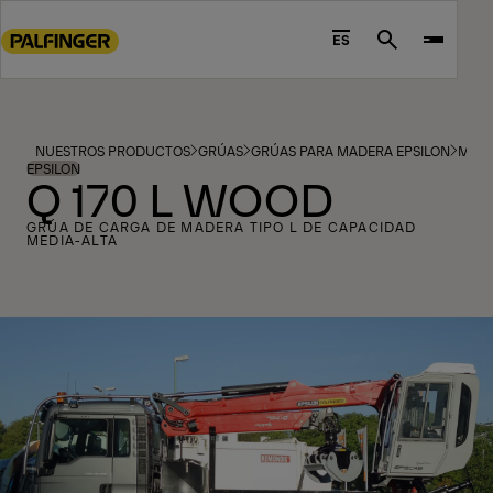
Go
to
ES
Search
main
content
Go
to
NUESTROS PRODUCTOS
GRÚAS
GRÚAS PARA MADERA EPSILON
MOD
footer
EPSILON
Q 170 L WOOD
content
GRÚA DE CARGA DE MADERA TIPO L DE CAPACIDAD
MEDIA-ALTA