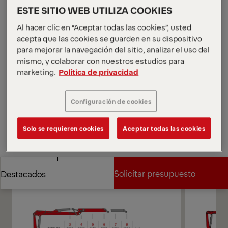
longitudes de brazo: 8,0 m, 8,3 m, 9,7 m y 10,4 m. La
ESTE SITIO WEB UTILIZA COOKIES
Q170L cuenta con los sistemas Epscope y Epslink de
Al hacer clic en “Aceptar todas las cookies”, usted
EPSILON y ofrece a los operadores la posibilidad de
acepta que las cookies se guarden en su dispositivo
elegir entre cinco métodos de control diferentes.
para mejorar la navegación del sitio, analizar el uso del
*Según la variante y el equipamiento seleccionados.
mismo, y colaborar con nuestros estudios para
Abrir diagramas
marketing.
Política de privacidad
Solicitar presupuesto
Configuración de cookies
Solicitar presupuesto
Encontrar socio comercial
Solo se requieren cookies
Aceptar todas las cookies
Encontrar socio comercial
Diagramas
Solicitar presupuesto
Destacados
Solicitar presupuesto
Destacados