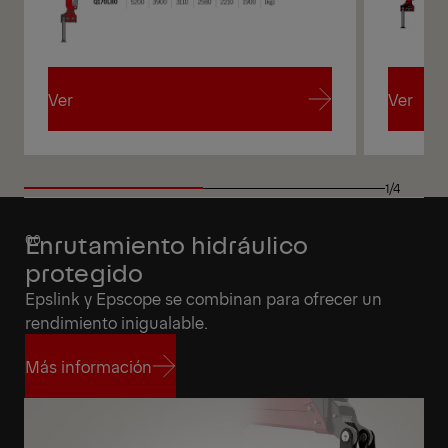
Ver
Ver
Ver
Ver
1/4
Enrutamiento hidráulico
protegido
Epslink y Epscope se combinan para ofrecer un
rendimiento inigualable.
Más información
Más información