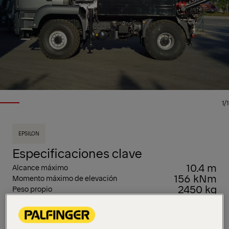
1/1
EPSILON
Especificaciones clave
10.4 m
Alcance máximo
156 kNm
Momento máximo de elevación
2450 kg
Peso propio
Esta grúa de carga de madera tipo L de nuestra
gama Epsolution tiene una capacidad de elevación
de 17 toneladas métricas y viene en cuatro