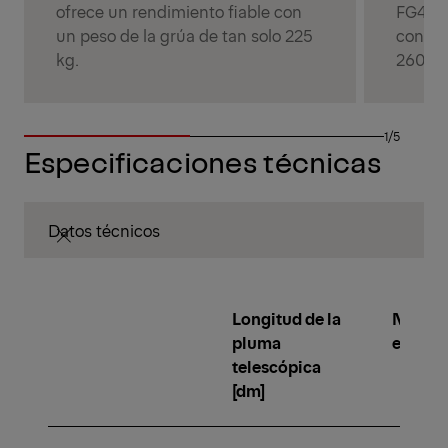
ofrece un rendimiento fiable con
FG43S 
un peso de la grúa de tan solo 225
con un
kg.
260 kg
1/5
Especificaciones técnicas
Datos técnicos
Longitud de la
Númer
pluma
extens
telescópica
[dm]