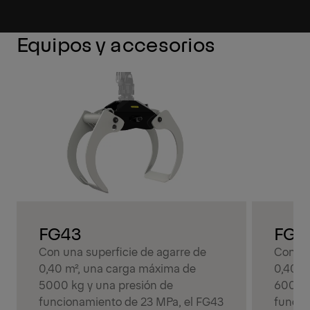
Equipos y accesorios
FG43
FG4
Con una superficie de agarre de
Con un
0,40 m², una carga máxima de
0,40 m
5000 kg y una presión de
6000 k
funcionamiento de 23 MPa, el FG43
funcio