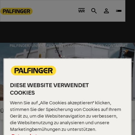
Go
to
WR
Search
main
content
Go
to
PALFINGER
UNSERE PRODUKTE
LÖSUNGEN FÜR DEN CONTAINERTRA
footer
content
MODELLÜBERBLICK
DIESE WEBSITE VERWENDET
COOKIES
Wenn Sie auf „Alle Cookies akzeptieren“ klicken,
Globale Stärke. Regionale
stimmen Sie der Speicherung von Cookies auf Ihrem
Überblick
Lösungen.
Gerät zu, um die Websitenavigation zu verbessern,
die Websitenutzung zu analysieren und unsere
Unser Portfolio ist auf die Bedürfnisse regionaler
Marketingbemühungen zu unterstützen.
Überblick
Märkte zugeschnitten. Wählen Sie Ihr Land in der