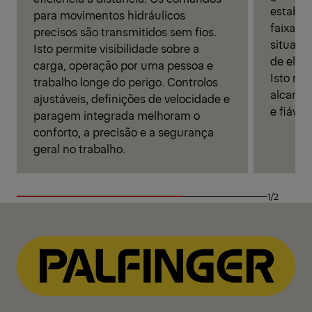
estabili
para movimentos hidráulicos
faixa d
precisos são transmitidos sem fios.
situaçã
Isto permite visibilidade sobre a
de elev
carga, operação por uma pessoa e
Isto me
trabalho longe do perigo. Controlos
alcance
ajustáveis, definições de velocidade e
e fiáve
paragem integrada melhoram o
conforto, a precisão e a segurança
geral no trabalho.
1/2