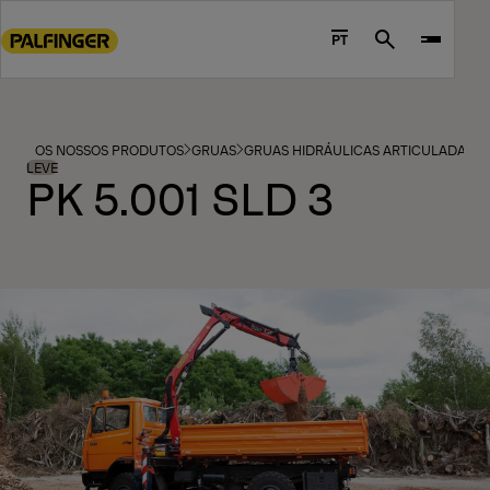
Go
to
PT
Search
main
content
Go
to
OS NOSSOS PRODUTOS
GRUAS
GRUAS HIDRÁULICAS ARTICULADAS
footer
LEVE
PK 5.001 SLD 3
content