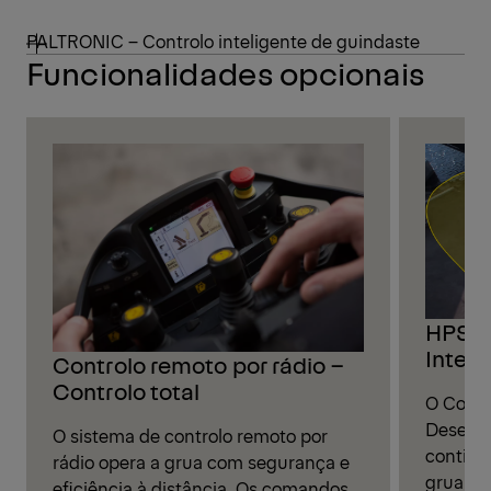
PALTRONIC – Controlo inteligente de guindaste
Funcionalidades opcionais
HPSC 
Inteli
Controlo remoto por rádio –
Controlo total
O Contr
Desemp
O sistema de controlo remoto por
continu
rádio opera a grua com segurança e
grua co
eficiência à distância. Os comandos