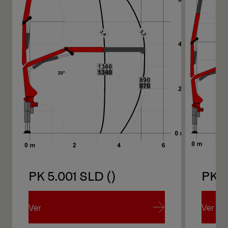
PK 5.001 SLD ()
PK 5
Ver
Ver