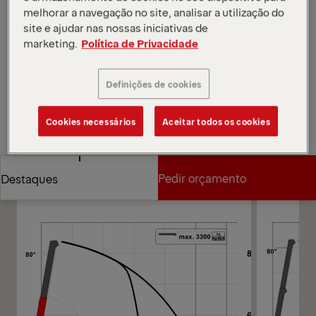
ideal para a colocação precisa de materiais sob
melhorar a navegação no site, analisar a utilização do
telhados baixos.
site e ajudar nas nossas iniciativas de
Abrir diagramas
marketing.
Política de Privacidade
Pedir orçamento
Definições de cookies
Pedir orçamento
Encontrar parceiro de vendas
Cookies necessários
Aceitar todos os cookies
Encontrar parceiro de vendas
Diagramas
Pedir orçamento
Destaques
Pedir orçamento
Destaques