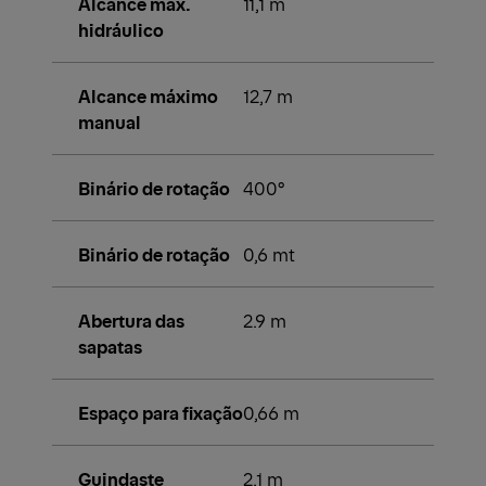
Alcance máx.
11,1 m
hidráulico
Alcance máximo
12,7 m
manual
Binário de rotação
400°
Binário de rotação
0,6 mt
Abertura das
2.9 m
sapatas
Espaço para fixação
0,66 m
Guindaste
2,1 m