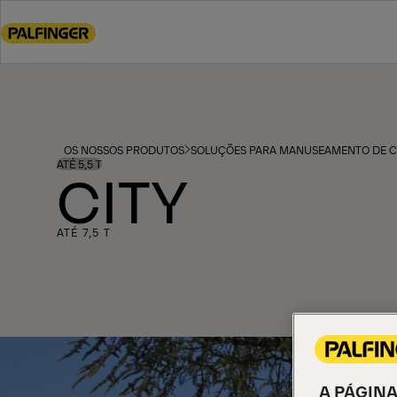
Go
to
main
content
Go
to
footer
OS NOSSOS PRODUTOS
SOLUÇÕES PARA MANUSEAMENTO DE 
content
ATÉ 5,5 T
CITY
ATÉ 7,5 T
A PÁGINA