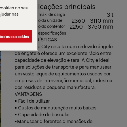
Especificações principais
cookies no seu
3 t
ajudar nas
Capacidade máx. de carga
2360 - 3110 mm
Comprimento da unidade
2250 - 3750 mm
Comprimento do contentor
Ver todas as especificações
 todos os cookies
CARACTERÍSTICAS
O design do City resulta num reduzido ângulo
de engate e oferece um excelente rácio entre
capacidade de elevação e tara. A City é ideal
para soluções de transporte e para manusear
um vasto leque de equipamentos usados por
empresas de intervenção municipal, industria
dos resíduos e pequena manufactura.
VANTAGENS
• Fácil de utilizar
• Custos de manutenção muito baixos
• Capacidade de bascular
•Manusear diferentes dimensões de