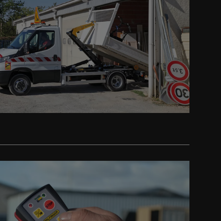
guinte
guinte