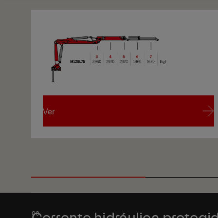
Ver
Ver
1/1
Corrente hidráulica protegi