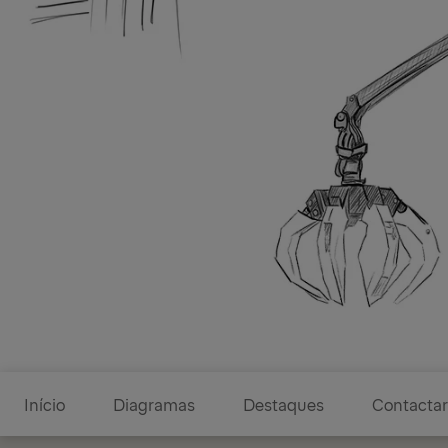
Diagramas
Início
Diagramas
Destaques
Contacta