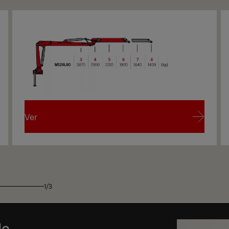
Ver
Ver
1/3
da