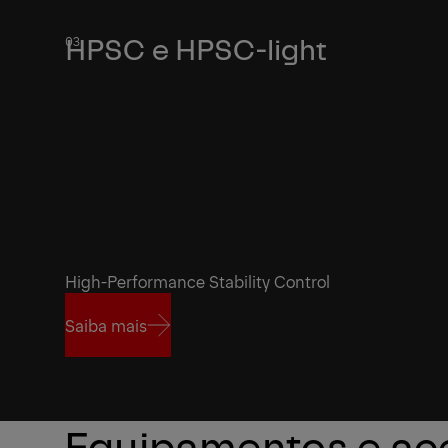
HPSC e HPSC-light
High-Performance Stability Control
Saiba mais
Saiba mais
Equipamentos e ac