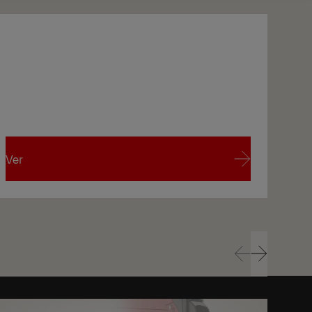
Pedir orçamento
Ver
Ver
Ver
Ver
Prev
Next
Prev
Next