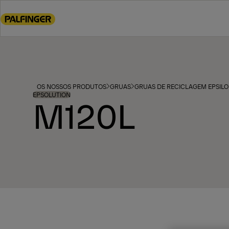
Go
to
main
content
Go
to
footer
OS NOSSOS PRODUTOS
GRUAS
GRUAS DE RECICLAGEM EPSIL
content
EPSOLUTION
M120L