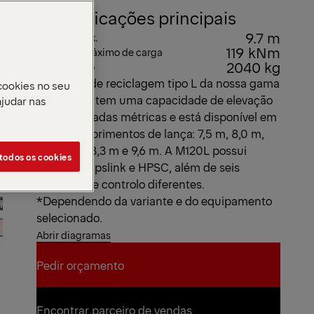
Especificações principais
9.7 m
Alcance máx.
119 kNm
Momento máximo de carga
2040 kg
Peso próprio
Esta grua de reciclagem tipo L da nossa gama
cookies no seu
Epsolution tem uma capacidade de elevação
ajudar nas
de 12 toneladas métricas e está disponível em
cinco comprimentos de lança: 7,5 m, 8,0 m,
8,0 m (V), 8,3 m e 9,6 m. A M120L possui
 todos os cookies
Epscope, Epslink e HPSC, além de seis
métodos de controlo diferentes.
*Dependendo da variante e do equipamento
selecionado.
Abrir diagramas
Pedir orçamento
Pedir orçamento
Encontrar parceiro de vendas