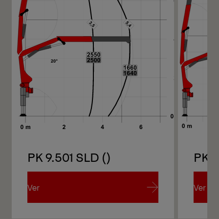
PK 9.501 SLD ()
PK 9
Ver
Ver
Ver
Ver