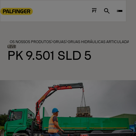
Go
to
PT
Search
main
content
Go
to
OS NOSSOS PRODUTOS
GRUAS
GRUAS HIDRÁULICAS ARTICULADAS
footer
LEVE
PK 9.501 SLD 5
content