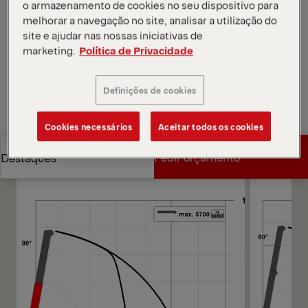
potência para ciclos repetitivos de cargas variáveis.
o armazenamento de cookies no seu dispositivo para
Abrir diagramas
melhorar a navegação no site, analisar a utilização do
site e ajudar nas nossas iniciativas de
Pedir orçamento
marketing.
Política de Privacidade
Pedir orçamento
Encontrar parceiro de vendas
Definições de cookies
Cookies necessários
Aceitar todos os cookies
Encontrar parceiro de vendas
Diagramas
Pedir orçamento
Destaques
Pedir orçamento
Destaques