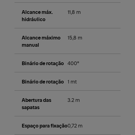
Alcance máx.
11,8 m
hidráulico
Alcance máximo
15,8 m
manual
Binário de rotação
400°
Binário de rotação
1 mt
Abertura das
3.2 m
sapatas
Espaço para fixação
0,72 m