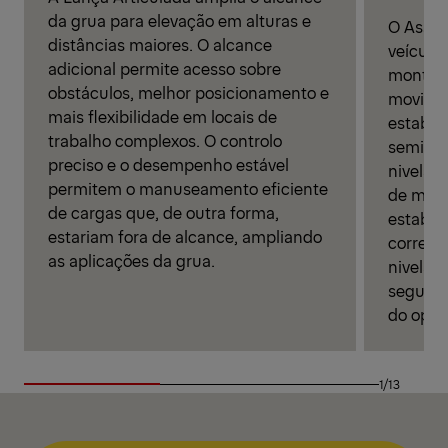
da grua para elevação em alturas e
O Assis
distâncias maiores. O alcance
veículo
adicional permite acesso sobre
montag
obstáculos, melhor posicionamento e
movimen
mais flexibilidade em locais de
estabil
trabalho complexos. O controlo
semiaut
preciso e o desempenho estável
nivelam
permitem o manuseamento eficiente
de mon
de cargas que, de outra forma,
estabil
estariam fora de alcance, ampliando
correta
as aplicações da grua.
nivelam
seguranç
do oper
1/13