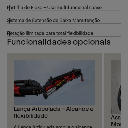
Partilha de Fluxo – Uso multifuncional suave
Sistema de Extensão de Baixa Manutenção
Rotação ilimitada para total flexibilidade
Funcionalidades opcionais
Lança Articulada – Alcance e
flexibilidade
Assist
Monta
A Lança Articulada amplia o alcance