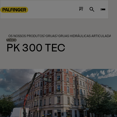
Go
to
PT
Search
main
content
Go
to
OS NOSSOS PRODUTOS
GRUAS
GRUAS HIDRÁULICAS ARTICULADAS
footer
MÉDIO
PK 300 TEC
content