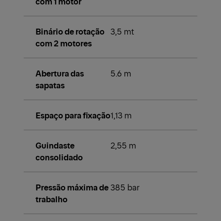
com 1 motor
Binário de rotação
3,5 mt
com 2 motores
Abertura das
5.6 m
sapatas
Espaço para fixação
1,13 m
Guindaste
2,55 m
consolidado
Pressão máxima de
385 bar
trabalho