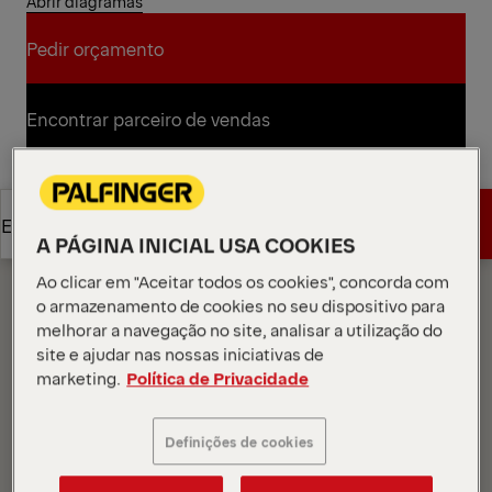
Abrir diagramas
Pedir orçamento
Pedir orçamento
Encontrar parceiro de vendas
Encontrar parceiro de vendas
Diagramas
Pedir orçamento
Especificações técnicas
A PÁGINA INICIAL USA COOKIES
Ao clicar em "Aceitar todos os cookies", concorda com
Pedir orçamento
Especificações técnicas
o armazenamento de cookies no seu dispositivo para
melhorar a navegação no site, analisar a utilização do
site e ajudar nas nossas iniciativas de
marketing.
Política de Privacidade
Definições de cookies