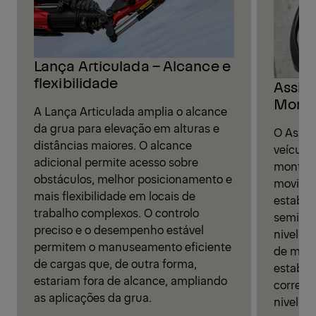
Lança Articulada – Alcance e
flexibilidade
Assist
Monta
A Lança Articulada amplia o alcance
da grua para elevação em alturas e
O Assis
distâncias maiores. O alcance
veículo
adicional permite acesso sobre
montag
obstáculos, melhor posicionamento e
movimen
mais flexibilidade em locais de
estabil
trabalho complexos. O controlo
semiaut
preciso e o desempenho estável
nivelam
permitem o manuseamento eficiente
de mon
de cargas que, de outra forma,
estabil
estariam fora de alcance, ampliando
correta
as aplicações da grua.
nivelam