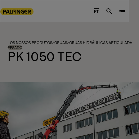
Go
to
PT
Search
main
content
Go
to
OS NOSSOS PRODUTOS
GRUAS
GRUAS HIDRÁULICAS ARTICULADAS
footer
PESADO
PK 1050 TEC
content