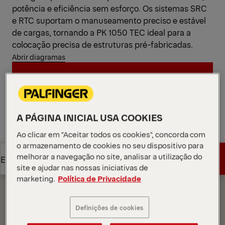
potência e eficiência sem esforço. Os sistemas SRC
e RTC suportam o manuseamento preciso e estável
de cargas, tornando a PK 1050 TEC ideal para a
colocação precisa de estruturas pré-fabricadas.
Abrir diagramas
Pedir orçamento
Pedir orçamento
Encontrar parceiro de vendas
A PÁGINA INICIAL USA COOKIES
Ao clicar em "Aceitar todos os cookies", concorda com
Encontrar parceiro de vendas
o armazenamento de cookies no seu dispositivo para
Diagramas
melhorar a navegação no site, analisar a utilização do
Pedir orçamento
Especificações técnicas
site e ajudar nas nossas iniciativas de
marketing.
Política de Privacidade
Pedir orçamento
Especificações técnicas
Definições de cookies