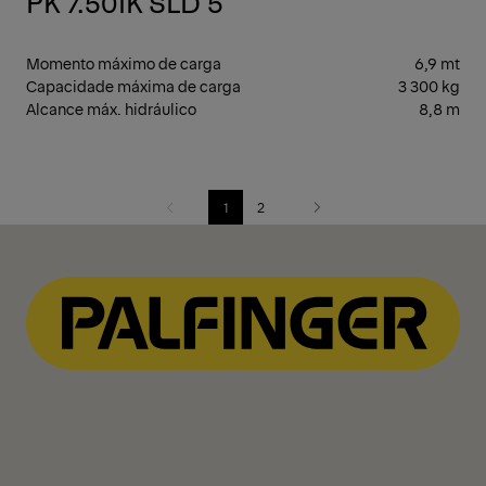
PK 7.501K SLD 5
Momento máximo de carga
6,9 mt
Capacidade máxima de carga
3 300 kg
Alcance máx. hidráulico
8,8 m
1
2
Previous
Next