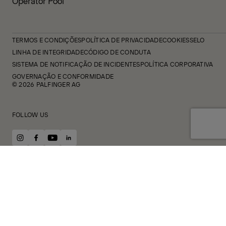
Operator Pool
TERMOS E CONDIÇÕES
POLÍTICA DE PRIVACIDADE
COOKIES
SELO
LINHA DE INTEGRIDADE
CÓDIGO DE CONDUTA
SISTEMA DE NOTIFICAÇÃO DE INCIDENTES
POLÍTICA CORPORATIVA
GOVERNAÇÃO E CONFORMIDADE
© 2026 PALFINGER AG
FOLLOW US
instagram
facebook
youtube
linkedin