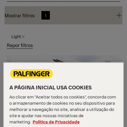
Mostrar filtros
1
Pedir um orçamento
Visão geral
Mostrar filtros
1
Mostrar filtros
1
Light
Repor filtros
LEV
A PÁGINA INICIAL USA COOKIES
Ao clicar em "Aceitar todos os cookies", concorda com
o armazenamento de cookies no seu dispositivo para
melhorar a navegação no site, analisar a utilização do
PK 5.001 SLD 3
site e ajudar nas nossas iniciativas de
marketing.
Política de Privacidade