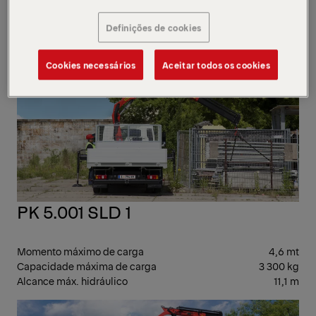
Momento máximo de carga
4,6 mt
Capacidade máxima de carga
3 300 kg
Definições de cookies
Alcance máx. hidráulico
11,1 m
Cookies necessários
Aceitar todos os cookies
LEV
PK 5.001 SLD 1
Momento máximo de carga
4,6 mt
Capacidade máxima de carga
3 300 kg
Alcance máx. hidráulico
11,1 m
LEV