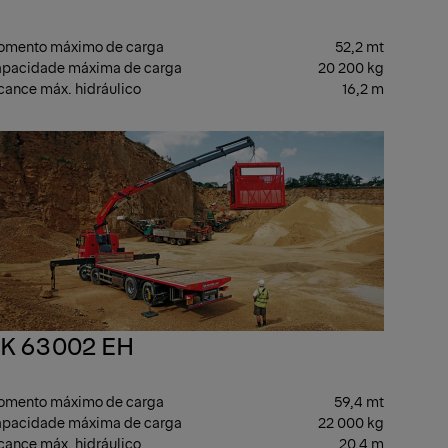
mento máximo de carga
52,2 mt
pacidade máxima de carga
20 200 kg
cance máx. hidráulico
16,2 m
SADO
PESADO
K 63002 EH
mento máximo de carga
59,4 mt
pacidade máxima de carga
22 000 kg
cance máx. hidráulico
20,4 m