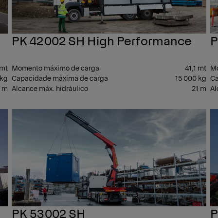
PK 42002 SH High Performance
P
 mt
Momento máximo de carga
41,1 mt
Mo
 kg
Capacidade máxima de carga
15 000 kg
Ca
3 m
Alcance máx. hidráulico
21 m
Al
PESADO
PE
PK 53002 SH
P