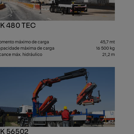
K 480 TEC
mento máximo de carga
45,7 mt
pacidade máxima de carga
16 500 kg
cance máx. hidráulico
21,2 m
SADO
PESADO
K 56502