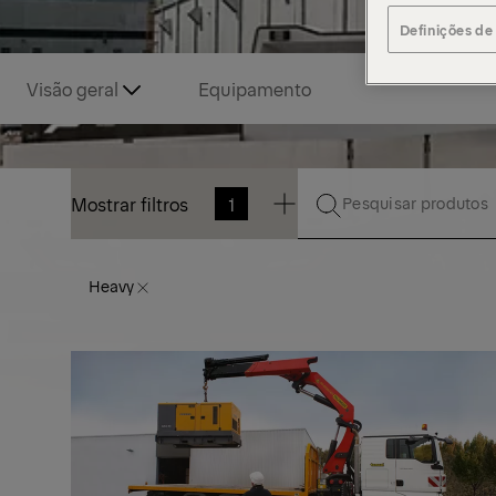
Definições de
Visão geral
Equipamento
Mostrar filtros
1
Mostrar filtros
1
Heavy