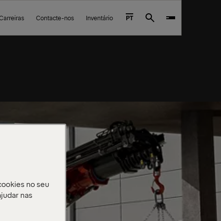
Carreiras
Contacte-nos
Inventário
PT
Search
cookies no seu
ajudar nas