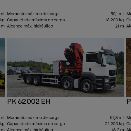
 mt
Momento máximo de carga
50,1 mt
Mo
 kg
Capacidade máxima de carga
18 200 kg
Ca
3 m
Alcance máx. hidráulico
21 m
Al
PESADO
PE
PK 62002 EH
P
 mt
Momento máximo de carga
57,8 mt
Mo
 kg
Capacidade máxima de carga
22 200 kg
Ca
2 m
Alcance máx. hidráulico
16,2 m
Al