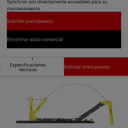
Synchron son directamente accesibles para su
mantenimiento.
Solicitar presupuesto
Solicitar presupuesto
Encontrar socio comercial
Encontrar socio comercial
Especificaciones técnicas
Especificaciones
Solicitar presupuesto
técnicas
Especificaciones
Solicitar presupuesto
técnicas