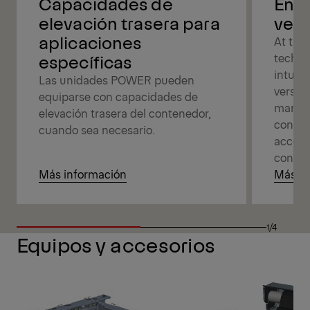
Capacidades de
Enjo
elevación trasera para
versa
aplicaciones
At the 
específicas
techno
intuit
Las unidades POWER pueden
versati
equiparse con capacidades de
manage
elevación trasera del contenedor,
connec
cuando sea necesario.
access
control
Más información
Más in
1/4
Equipos y accesorios