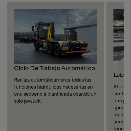
Ciclo De Trabajo Automático
Lubric
Realiza automáticamente todas las
Ahorre 
funciones hidráulicas necesarias en
central
una secuencia planificada usando un
una pos
solo joystick.
operador
manteni
aumenta
funciona