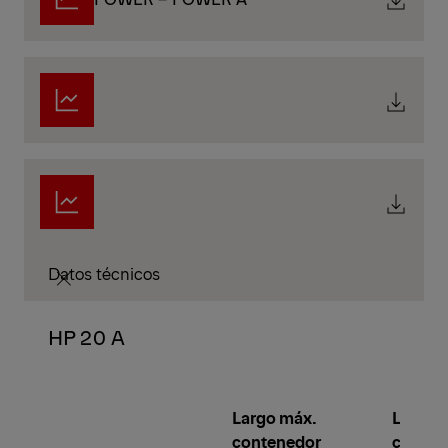
Datos técnicos
HP 20 A
Largo máx.
Largo 
contenedor
conten