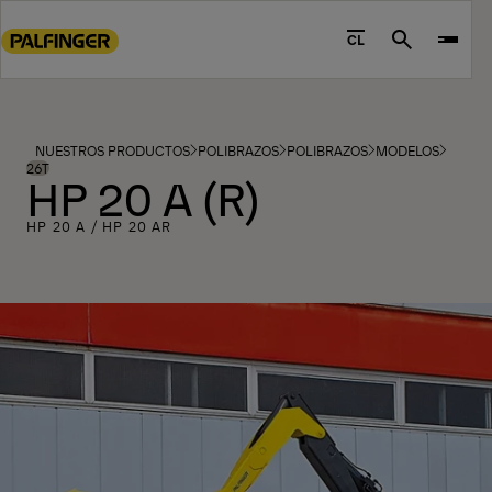
Go
to
CL
Search
main
content
Go
to
NUESTROS PRODUCTOS
POLIBRAZOS
POLIBRAZOS
MODELOS
footer
26T
HP 20 A (R)
content
HP 20 A / HP 20 AR