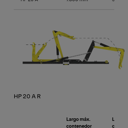
HP 20 A R
Largo máx.
Largo 
contenedor
conten