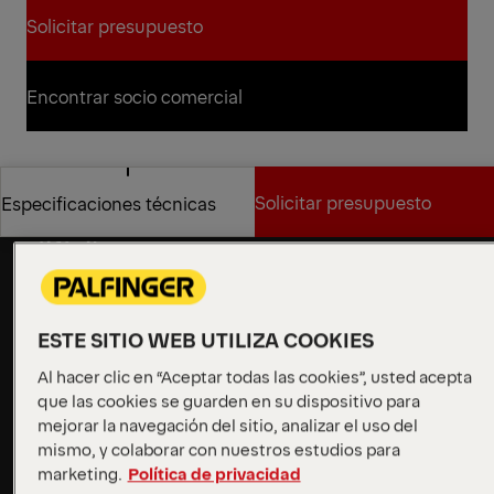
Solicitar presupuesto
Solicitar presupuesto
Encontrar socio comercial
Encontrar socio comercial
Solicitar presupuesto
Especificaciones técnicas
Diseñado para aplicaciones
difíciles
Solicitar presupuesto
Especificaciones técnicas
Los polibrazos POWER ofrecen una resistencia y una
fiabilidad excepcionales para los trabajos más
exigentes. Su diseño rotacional inteligente garantiza
ESTE SITIO WEB UTILIZA COOKIES
movimientos suaves y controlados y máxima
Al hacer clic en “Aceptar todas las cookies”, usted acepta
potencia de elevación a cualquier altura. Diseñados
que las cookies se guarden en su dispositivo para
para entornos difíciles, pueden liberar contenedores
mejorar la navegación del sitio, analizar el uso del
atascados con facilidad y mantener las operaciones
mismo, y colaborar con nuestros estudios para
funcionando sin problemas.
marketing.
Política de privacidad