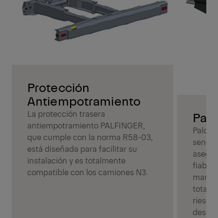
Protección
Antiempotramiento
La protección trasera
Palc
antiempotramiento PALFINGER,
Palcov
que cumple con la norma R58-03,
sencil
está diseñada para facilitar su
asegur
instalación y es totalmente
fiable 
compatible con los camiones N3.
manten
totalm
riesgo 
despla