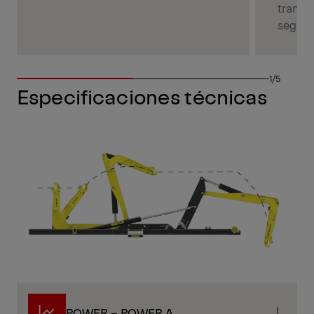
transpo
seguri
1/5
Especificaciones técnicas
POWER – POWER A