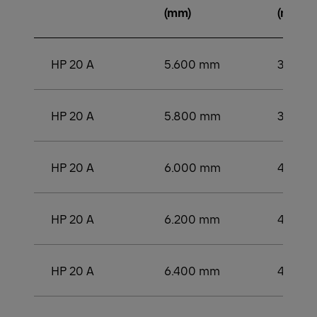
(mm)
(mm)
HP 20 A
5.600 mm
3.750
HP 20 A
5.800 mm
3.750
HP 20 A
6.000 mm
4.000
HP 20 A
6.200 mm
4.200
HP 20 A
6.400 mm
4.250