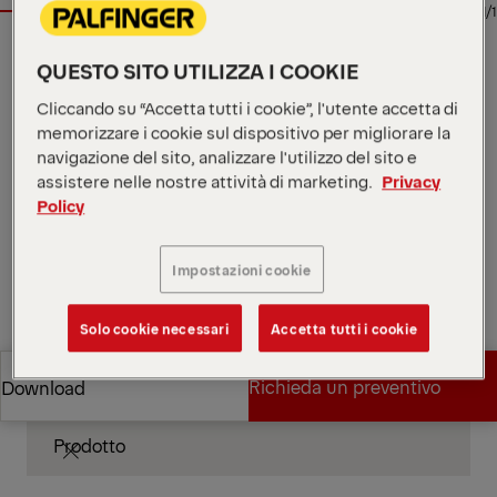
1/1
Posizione
via Enrico de Nicola, IT, 41122
QUESTO SITO UTILIZZA I COOKIE
Rivenditore
Palfinger SRL
Cliccando su “Accetta tutti i cookie”, l'utente accetta di
Disponibilità
immediatamente
memorizzare i cookie sul dispositivo per migliorare la
Tipo di prodotto
Nuovo
navigazione del sito, analizzare l'utilizzo del sito e
Referente
Palfinger SRL
assistere nelle nostre attività di marketing.
Privacy
Policy
Contatti il rivenditore
Impostazioni cookie
Contatti il rivenditore
Chiama il rivenditore
Solo cookie necessari
Accetta tutti i cookie
Chiama il rivenditore
Specifiche tecniche
Richieda un preventivo
Download
Prodotto
Richieda un preventivo
Download