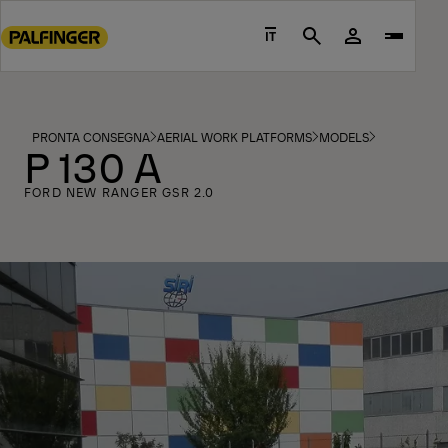
Go
to
IT
Search
main
content
Go
to
PRONTA CONSEGNA
AERIAL WORK PLATFORMS
MODELS
P 130 A
footer
content
FORD NEW RANGER GSR 2.0