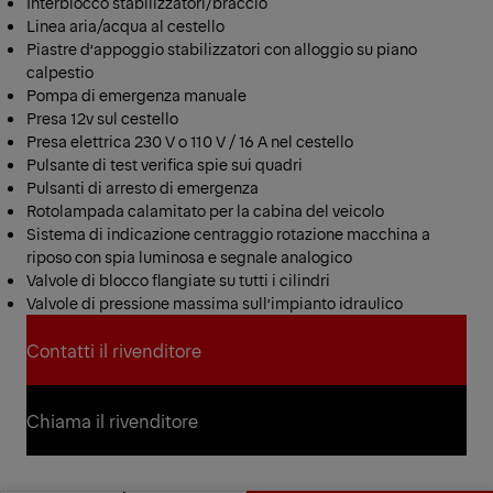
Interblocco stabilizzatori/braccio
Linea aria/acqua al cestello
Piastre d’appoggio stabilizzatori con alloggio su piano
calpestio
Pompa di emergenza manuale
Presa 12v sul cestello
Presa elettrica 230 V o 110 V / 16 A nel cestello
Pulsante di test verifica spie sui quadri
Pulsanti di arresto di emergenza
Rotolampada calamitato per la cabina del veicolo
Sistema di indicazione centraggio rotazione macchina a
riposo con spia luminosa e segnale analogico
Valvole di blocco flangiate su tutti i cilindri
Valvole di pressione massima sull’impianto idraulico
Contatti il rivenditore
Contatti il rivenditore
Chiama il rivenditore
Chiama il rivenditore