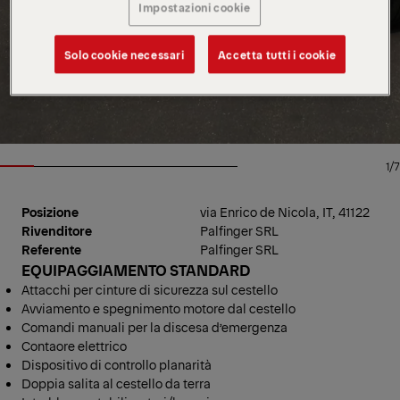
Impostazioni cookie
Solo cookie necessari
Accetta tutti i cookie
1/7
Posizione
via Enrico de Nicola, IT, 41122
Rivenditore
Palfinger SRL
Referente
Palfinger SRL
EQUIPAGGIAMENTO STANDARD
Attacchi per cinture di sicurezza sul cestello
Avviamento e spegnimento motore dal cestello
Comandi manuali per la discesa d’emergenza
Contaore elettrico
Dispositivo di controllo planarità
Doppia salita al cestello da terra