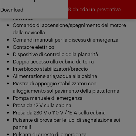
DOTAZIONE DI SERIE
Richieda un preventivo
Download
Anelli di fissaggio per le cinture di sicurezza sulla
navicella
Comando di accensione/spegnimento del motore
Richieda un preventivo
Download
dalla navicella
Comandi manuali per la discesa di emergenza
Contaore elettrico
Dispositivo di controllo della planarità
Doppio accesso alla cabina da terra
Interblocco stabilizzatori/braccio
Alimentazione aria/acqua alla cabina
Piastra di appoggio stabilizzatori con
alloggiamento sul pavimento della piattaforma
Pompa manuale di emergenza
Presa da 12 V sulla cabina
Presa da 230 V o 110 V / 16 A sulla cabina
Pulsante di prova per le luci di segnalazione sui
pannelli
Pulsanti di arresto di emergenza