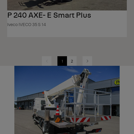
P 240 AXE- E Smart Plus
Iveco IVECO 35 S 14
1
2
Previous
Next