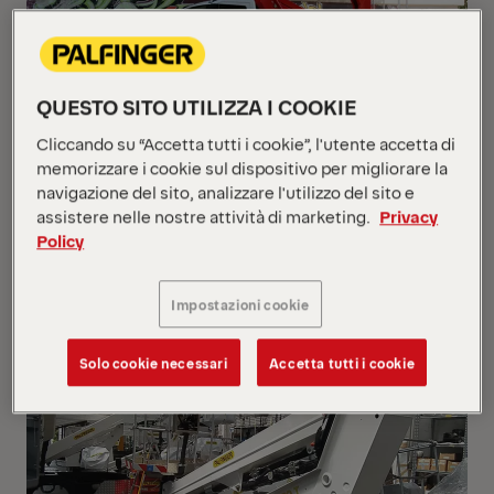
QUESTO SITO UTILIZZA I COOKIE
Cliccando su “Accetta tutti i cookie”, l'utente accetta di
memorizzare i cookie sul dispositivo per migliorare la
navigazione del sito, analizzare l'utilizzo del sito e
P200A-R
assistere nelle nostre attività di marketing.
Privacy
Policy
Iveco Iveco MY2024 GSR
Impostazioni cookie
NUOVO
Solo cookie necessari
Accetta tutti i cookie