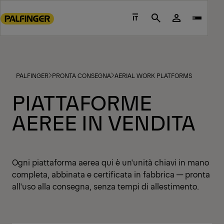
Go
to
IT
Search
main
content
Go
to
PALFINGER
PRONTA CONSEGNA
AERIAL WORK PLATFORMS
footer
content
PIATTAFORME
AEREE IN VENDITA
Ogni piattaforma aerea qui è un'unità chiavi in mano
completa, abbinata e certificata in fabbrica — pronta
all'uso alla consegna, senza tempi di allestimento.