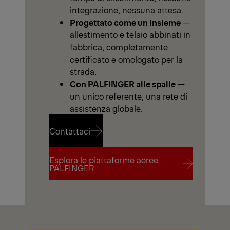
integrazione, nessuna attesa.
Progettato come un insieme
—
allestimento e telaio abbinati in
fabbrica, completamente
certificato e omologato per la
strada.
Con PALFINGER alle spalle
—
un unico referente, una rete di
assistenza globale.
Contattaci
Esplora le piattaforme aeree
Contattaci
PALFINGER
Esplora le piattaforme aeree
PALFINGER