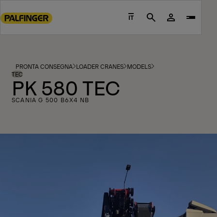
Go
to
IT
Search
main
content
Go
to
PRONTA CONSEGNA
LOADER CRANES
MODELS
footer
TEC
PK 580 TEC
content
SCANIA G 500 B6X4 NB