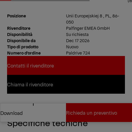
1/8
Posizione
Unii Europejskiej 8 , PL, 86-
050
Rivenditore
Palfinger EMEA GmbH
Disponibilità
Su richiesta
Disponibile da
Dec 17 2026
Tipo di prodotto
Nuovo
Numero d’ordine
Paldrive 724
Contatti il rivenditore
Contatti il rivenditore
Chiama il rivenditore
Chiama il rivenditore
Richieda un preventivo
Download
Specifiche tecniche
Richieda un preventivo
Download