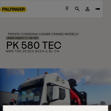
Go
to
IT
Search
main
content
Go
to
PRONTA CONSEGNA
LOADER CRANES
MODELS
footer
LINEA HEAVY (> 40 MT)
PK 580 TEC
content
MAN TGS 35.520 8X2H-6 BL CH