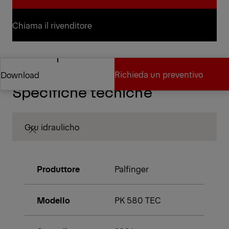
Contatti il rivenditore
Chiama il rivenditore
Chiama il rivenditore
Richieda un preventivo
Download
Specifiche tecniche
Richieda un preventivo
Download
Gru idraulicho
Produttore
Palfinger
Modello
PK 580 TEC