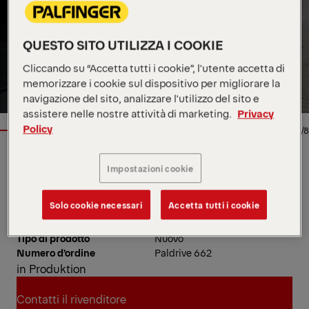
QUESTO SITO UTILIZZA I COOKIE
Cliccando su “Accetta tutti i cookie”, l'utente accetta di
memorizzare i cookie sul dispositivo per migliorare la
navigazione del sito, analizzare l'utilizzo del sito e
assistere nelle nostre attività di marketing.
Privacy
Policy
1/8
Posizione
Unii Europejskiej 8 , PL, 86-
Impostazioni cookie
050
Rivenditore
Palfinger EMEA GmbH
Solo cookie necessari
Accetta tutti i cookie
Disponibilità
Su richiesta
Disponibile da
Sep 24 2026
Tipo di prodotto
Nuovo
Numero d’ordine
Paldrive 662
in Produktion
Contatti il rivenditore