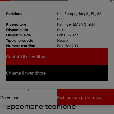
1/7
Posizione
Unii Europejskiej 8 , PL, 86-
050
Rivenditore
Palfinger EMEA GmbH
Disponibilità
Su richiesta
Disponibile da
Feb 08 2027
Tipo di prodotto
Nuovo
Numero d’ordine
Paldrive 703
Contatti il rivenditore
Contatti il rivenditore
Chiama il rivenditore
Chiama il rivenditore
Richieda un preventivo
Download
Specifiche tecniche
Richieda un preventivo
Download