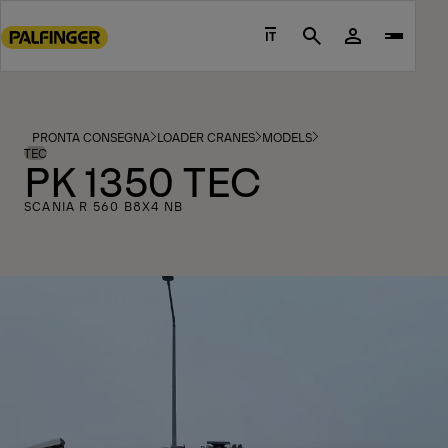
Go
to
IT
Search
main
content
Go
to
PRONTA CONSEGNA
LOADER CRANES
MODELS
footer
TEC
PK 1350 TEC
content
SCANIA R 560 B8X4 NB