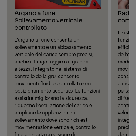
Argano a fune –
Radio
Sollevamento verticale
compl
controllato
Il sist
L'argano a fune consente un
funzion
sollevamento e un abbassamento
efficien
verticale del carico sempre precisi,
dell'op
anche a lungo raggio o a grande
modalit
altezza. Integrato nel sistema di
moviment
controllo della gru, consente
consente
movimenti fluidi e controllati e un
carico, 
posizionamento accurato. Le funzioni
persona 
assistite migliorano la sicurezza,
di fuori
riducono l'oscillazione del carico e
controll
ampliano le applicazioni di
velocità
sollevamento dove sono richiesti
integrat
movimentazione verticale, controllo
precisi
fine o elevata precisione di
del cant