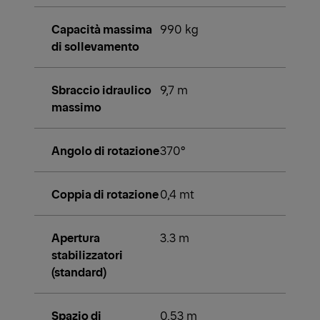
Capacità massima
990 kg
di sollevamento
Sbraccio idraulico
9,7 m
massimo
Angolo di rotazione
370°
Coppia di rotazione
0,4 mt
Apertura
3.3 m
stabilizzatori
(standard)
Spazio di
0,53 m