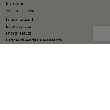
Investitori
PRODOTTI E SERVIZI
I nostri prodotti
La tua attività
I nostri servizi
Partner di vendita e assistenza
SUPPORTO E RISORSE
PALDESK
Pronta consegna
Brand Portal
Fanshop
Operator Pool
TERMINI E CONDIZIONI
INFORMATIVA SULLA PRIVACY
COOKIES
STAMPA
LINEA DI INTEGRITÀ
CODICE DI CONDOTTA