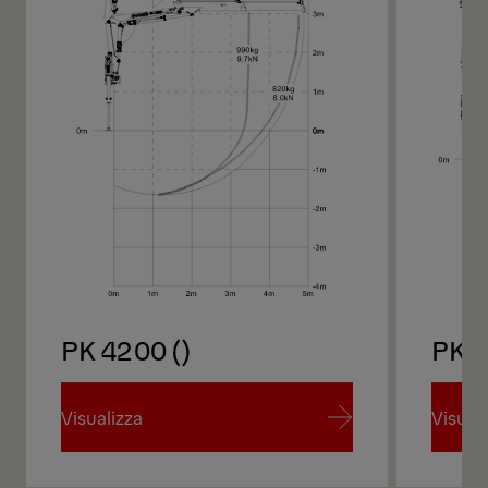
PK 4200 ()
PK 
Visualizza
Visual
Visualizza
Visual