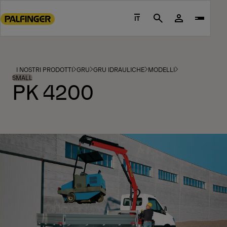
Go
to
IT
Search
main
content
Go
to
I NOSTRI PRODOTTI
GRU
GRU IDRAULICHE
MODELLI
footer
SMALL
PK 4200
content