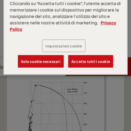
in luoghi urbani difficili con accesso limitato.
Cliccando su “Accetta tutti i cookie”, l'utente accetta di
Apri diagrammi
memorizzare i cookie sul dispositivo per migliorare la
navigazione del sito, analizzare l'utilizzo del sito e
Richieda un preventivo
assistere nelle nostre attività di marketing.
Privacy
Policy
Richieda un preventivo
Trovi un partner commerciale
Impostazioni cookie
Trovi un partner commerciale
Diagrammi
Solo cookie necessari
Accetta tutti i cookie
Richieda un preventivo
In evidenza
Richieda un preventivo
In evidenza