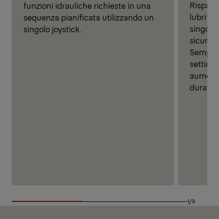
Risparm
funzioni idrauliche richieste in una
lubrific
sequenza pianificata utilizzando un
singolo,
singolo joystick.
sicura 
Semplif
settima
aumentar
durata 
1/9