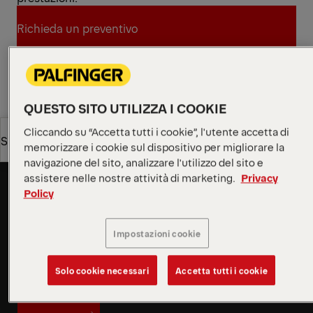
Richieda un preventivo
Richieda un preventivo
Trovi un partner commerciale
QUESTO SITO UTILIZZA I COOKIE
Trovi un partner commerciale
Cliccando su “Accetta tutti i cookie”, l'utente accetta di
Richieda un preventivo
Specifiche tecniche
Versatilità per un partner
memorizzare i cookie sul dispositivo per migliorare la
navigazione del sito, analizzare l'utilizzo del sito e
affidabile
assistere nelle nostre attività di marketing.
Privacy
Richieda un preventivo
Specifiche tecniche
Il sistema con braccio scorrevole si adatta facilmente
Policy
a container di diverse lunghezze, offrendo flessibilità
in una vasta gamma di applicazioni. Questo design
Impostazioni cookie
intelligente assicura un funzionamento fluido e
intuitivo e si adatta rapidamente a molteplici
Solo cookie necessari
Accetta tutti i cookie
esigenze, diventando un partner affidabile per
prestazioni efficienti e affidabili.