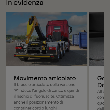
In evidenza
Movimento articolato
Godit
Driv
Il braccio articolato della versione
"A" riduce l'angolo di carico e quindi
All'ava
il rischio di fuoriuscite. Ottimizza
control
anche il posizionamento di
quotidi
container corti o lunghi
dello 