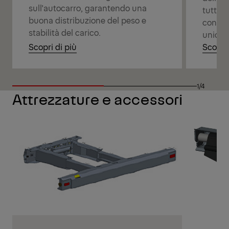
sull'autocarro, garantendo una
tutte l
buona distribuzione del peso e
connes
stabilità del carico.
unico c
Scopri di più
Scopri 
1/4
Attrezzature e accessori