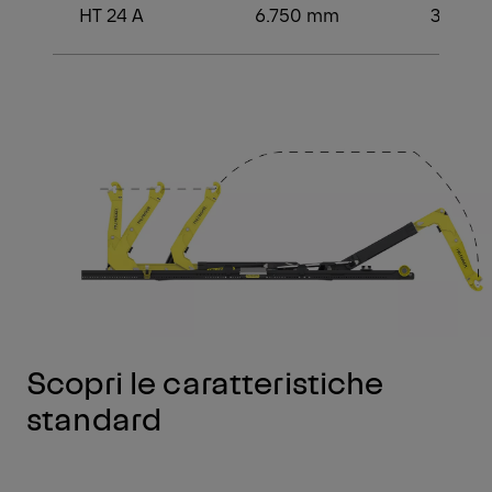
HT 24 A
6.750 mm
3.750
Scopri le caratteristiche
standard