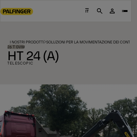
Go
to
IT
Search
main
content
Go
to
I NOSTRI PRODOTTI
SOLUZIONI PER LA MOVIMENTAZIONE DEI CONTAIN
footer
26 T GVW
HT 24 (A)
content
TELESCOPIC