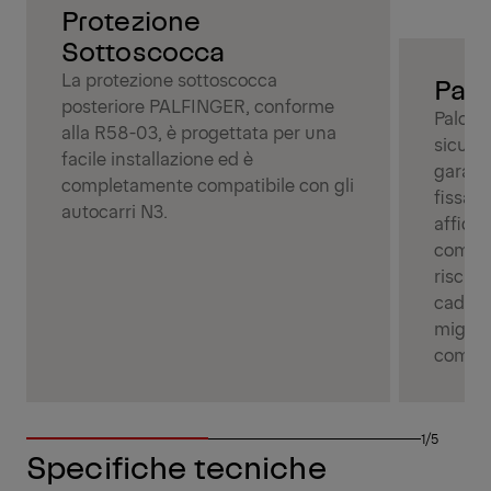
Protezione
Sottoscocca
La protezione sottoscocca
Palc
posteriore PALFINGER, conforme
Palcov
alla R58-03, è progettata per una
sicuro 
facile installazione ed è
garant
completamente compatibile con gli
fissagg
autocarri N3.
affida
comple
rischio
cada du
miglio
comple
1/5
Specifiche tecniche