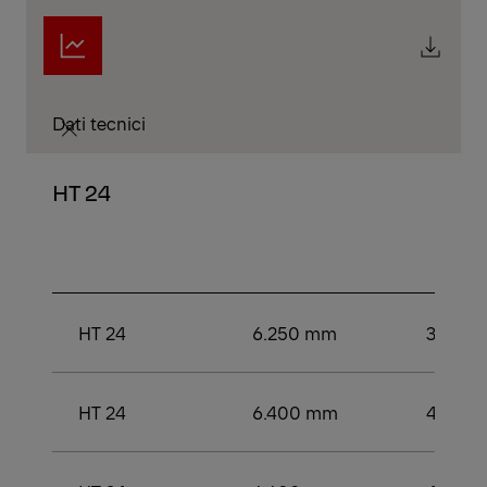
Dati tecnici
HT 24
HT 24
6.250 mm
3.500
HT 24
6.400 mm
4.000