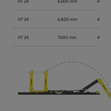
HT 24
6.600 mm
4.200
HT 24
6.800 mm
4.400
HT 24
7.000 mm
4.400