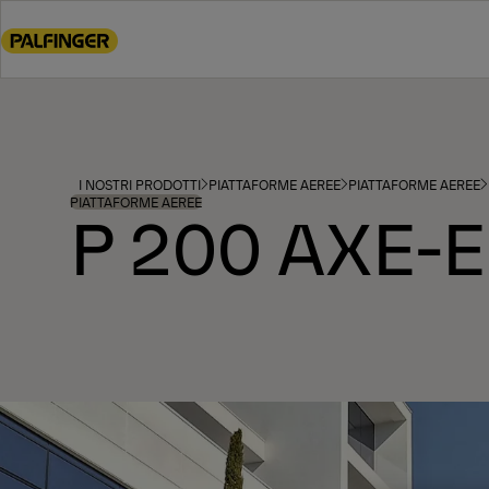
Go
to
main
content
Go
to
footer
I NOSTRI PRODOTTI
PIATTAFORME AEREE
PIATTAFORME AEREE
content
PIATTAFORME AEREE
P 200 AXE-