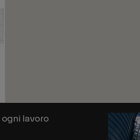
Su
Su
r ogni lavoro