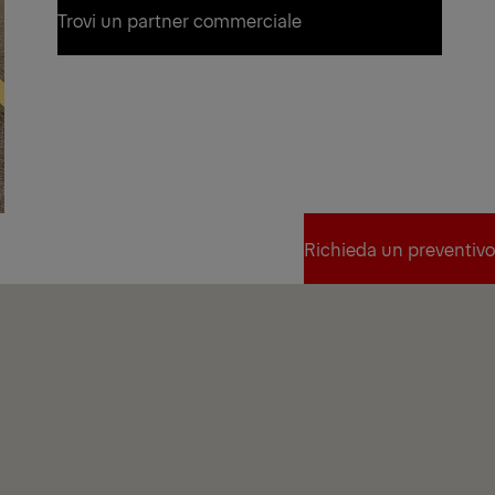
Richieda un preventivo
Trovi un partner commerciale
Trovi un partner commerciale
Richieda un preventivo
Richieda un preventivo