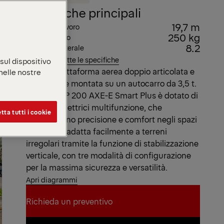
Specifiche principali
19,7 m
Altezza di lavoro
250 kg
Portata Cesto
8.2
Sbraccio Laterale
Visualizza tutte le specifiche
 sul dispositivo
Questa piattaforma aerea doppio articolata e
 nelle nostre
compatta è montata su un autocarro da 3,5 t.
Il modello P 200 AXE-E Smart Plus è dotato di
comandi elettrici multifunzione, che
tta tutti i cookie
garantiscono precisione e comfort negli spazi
ristretti. Si adatta facilmente a terreni
irregolari tramite la funzione di stabilizzazione
verticale, con tre modalità di configurazione
per la massima sicurezza e versatilità.
Apri diagrammi
Richieda un preventivo