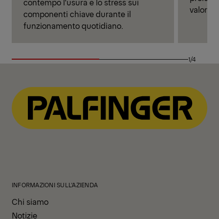
contempo l'usura e lo stress sui
valore a
componenti chiave durante il
funzionamento quotidiano.
1/4
INFORMAZIONI SULL'AZIENDA
Chi siamo
Notizie