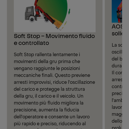
AOS – 
sollev
Soft Stop – Movimento fluido
e controllato
La soppr
oscillaz
Soft Stop rallenta lentamente i
del brac
movimenti della gru prima che
durante
vengano raggiunte le posizioni
Il contr
meccaniche finali. Questo previene
arresta 
arresti improvvisi, riduce l'oscillazione
controll
del carico e protegge la struttura
precisio
della gru, il carico e il veicolo. Un
l'ambie
movimento più fluido migliora la
lavorar
precisione, aumenta la fiducia
maggior
dell'operatore e consente un lavoro
dello st
più rapido e preciso, riducendo al
prolunga