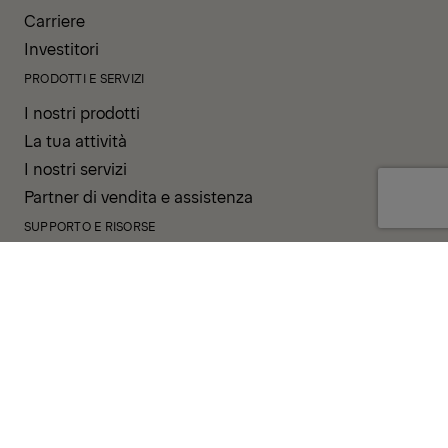
Carriere
Investitori
PRODOTTI E SERVIZI
I nostri prodotti
La tua attività
I nostri servizi
Partner di vendita e assistenza
SUPPORTO E RISORSE
PALDESK
Pronta consegna
Brand Portal
Fanshop
Operator Pool