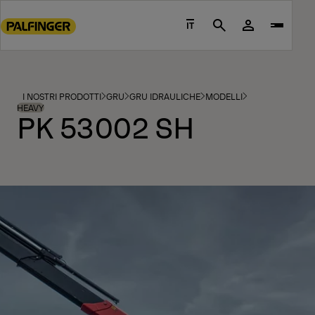
Go
to
IT
Search
main
content
Go
to
I NOSTRI PRODOTTI
GRU
GRU IDRAULICHE
MODELLI
footer
HEAVY
PK 53002 SH
content