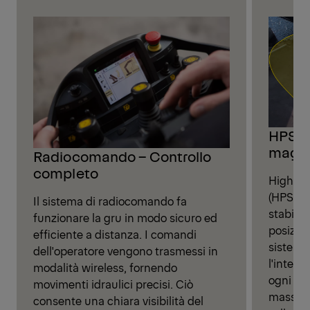
HPSC –
maggi
Radiocomando – Controllo
completo
High Pe
(HPSC) 
Il sistema di radiocomando fa
stabilit
funzionare la gru in modo sicuro ed
posizion
efficiente a distanza. I comandi
sistema
dell'operatore vengono trasmessi in
l'interv
modalità wireless, fornendo
ogni sit
movimenti idraulici precisi. Ciò
massimi
consente una chiara visibilità del