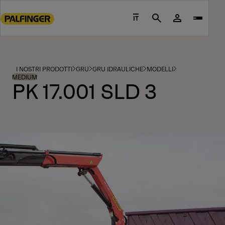
Go
to
IT
Search
main
content
Go
to
I NOSTRI PRODOTTI
GRU
GRU IDRAULICHE
MODELLI
footer
MEDIUM
PK 17.001 SLD 3
content