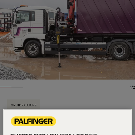
1/2
GRU IDRAULICHE
Specifiche principali
16,8 mt
Momento massimo di sollevamento
6.200 kg
Forza massima di sollevamento