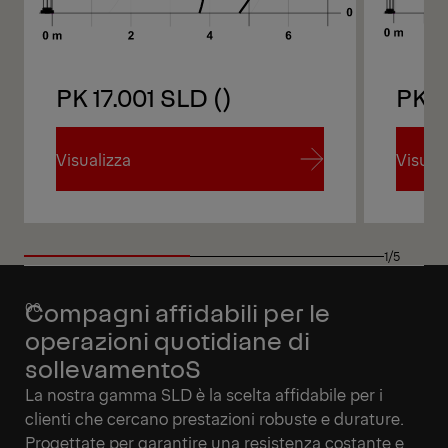
PK 17.001 SLD ()
PK 1
Visualizza
Visual
Visualizza
Visual
1/5
Compagni affidabili per le
operazioni quotidiane di
sollevamentoS
La nostra gamma SLD è la scelta affidabile per i
clienti che cercano prestazioni robuste e durature.
Progettate per garantire una resistenza costante e