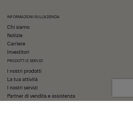
INFORMAZIONI SULL'AZIENDA
Chi siamo
Notizie
Carriere
Investitori
PRODOTTI E SERVIZI
I nostri prodotti
La tua attività
I nostri servizi
Partner di vendita e assistenza
SUPPORTO E RISORSE
PALDESK
Pronta consegna
Brand Portal