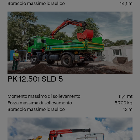
Sbraccio massimo idraulico
14,1 m
ME
PK 12.501 SLD 5
Momento massimo di sollevamento
11,4 mt
Forza massima di sollevamento
5.700 kg
Sbraccio massimo idraulico
12 m
SPE