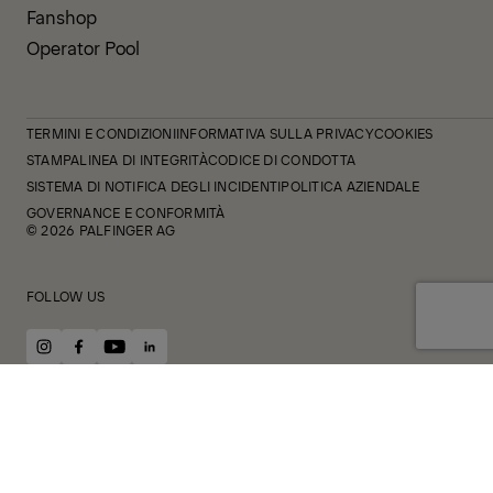
Fanshop
Operator Pool
TERMINI E CONDIZIONI
INFORMATIVA SULLA PRIVACY
COOKIES
STAMPA
LINEA DI INTEGRITÀ
CODICE DI CONDOTTA
SISTEMA DI NOTIFICA DEGLI INCIDENTI
POLITICA AZIENDALE
GOVERNANCE E CONFORMITÀ
© 2026 PALFINGER AG
FOLLOW US
instagram
facebook
youtube
linkedin