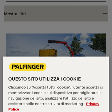
Mostra filtri
Richiedi un preventivo
Panoramica
Mostra filtri
Mostra filtri
ME
QUESTO SITO UTILIZZA I COOKIE
PK 11.001 SLD 3
Cliccando su “Accetta tutti i cookie”, l'utente accetta di
memorizzare i cookie sul dispositivo per migliorare la
navigazione del sito, analizzare l'utilizzo del sito e
Momento massimo di sollevamento
10,3 mt
assistere nelle nostre attività di marketing.
Privacy
Forza massima di sollevamento
5.700 kg
Policy
Sbraccio massimo idraulico
12 m