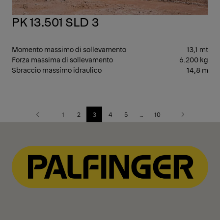
PK 13.501 SLD 3
Momento massimo di sollevamento
13,1 mt
Forza massima di sollevamento
6.200 kg
Sbraccio massimo idraulico
14,8 m
1
2
3
4
5
…
10
Previous
Next