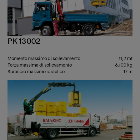
PK 13002
Momento massimo di sollevamento
11,2 mt
Forza massima di sollevamento
6.100 kg
Sbraccio massimo idraulico
17 m
SPE