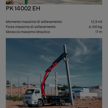
PK 14002 EH
Momento massimo di sollevamento
12,5 mt
Forza massima di sollevamento
6.100 kg
Sbraccio massimo idraulico
17 m
ME