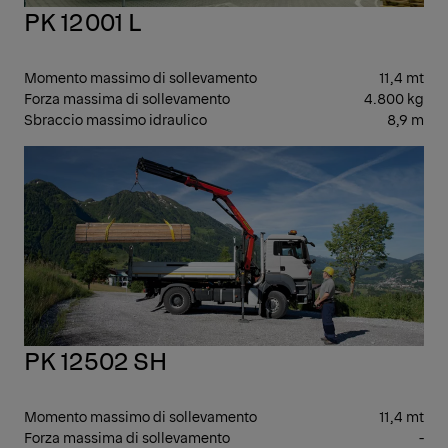
PK 12001 L
Momento massimo di sollevamento
11,4 mt
Forza massima di sollevamento
4.800 kg
Sbraccio massimo idraulico
8,9 m
ME
PK 12502 SH
Momento massimo di sollevamento
11,4 mt
Forza massima di sollevamento
-