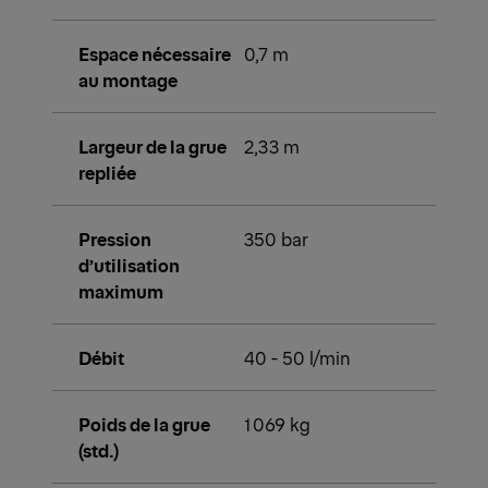
Espace nécessaire
0,7 m
au montage
Largeur de la grue
2,33 m
repliée
Pression
350 bar
d’utilisation
maximum
Débit
40 - 50 l/min
Poids de la grue
1 069 kg
(std.)