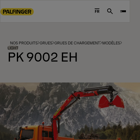
Go
to
FR
Search
main
content
Go
to
NOS PRODUITS
GRUES
GRUES DE CHARGEMENT
MODÈLES
footer
LIGHT
PK 9002 EH
content