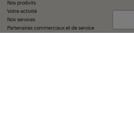
Nos produits
Votre activité
Nos services
Partenaires commerciaux et de service
ASSISTANCE ET RESSOURCES
PALDESK
Inventaire
Brand Portal
Boutique
Groupe d'opérateurs
CONDITIONS GÉNÉRALES
POLITIQUE DE CONFIDENTIALITÉ
COOKIES
MENTIONS-LEGALES
LIGNE D’INTÉGRITÉ
CODE DE CONDUITE
SYSTÈME DE NOTIFICATION DES INCIDENTS
POLITIQUE D'ENTREPRISE
GOUVERNANCE ET CONFORMITÉ
© 2026 PALFINGER AG