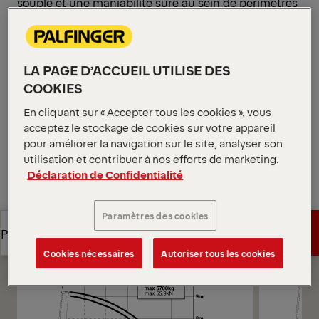
souple et une maniabilité sûre au sein de périmètres
exigus. Le système E-HPLS accroît la puissance de
levage au besoin pour maintenir un mouvement
régulier, idéal pour le chargement de palettes de
LA PAGE D’ACCUEIL UTILISE DES
poids divers dans des travées basses.
COOKIES
Ouvrir les diagrammes
En cliquant sur « Accepter tous les cookies », vous
Demander un devis
acceptez le stockage de cookies sur votre appareil
pour améliorer la navigation sur le site, analyser son
utilisation et contribuer à nos efforts de marketing.
Demander un devis
Trouver un partenaire commercial
Déclaration de Confidentialité
Trouver un partenaire commercial
Diagrammes
Paramètres des cookies
Demander un devis
Points forts
Cookies nécessaires
Autoriser tous les cookies
Demander un devis
Points forts