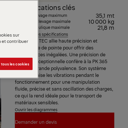
Spécifications clés
35,1 mt
Couple de levage maximum
10 000 kg
Capacité de levage maximale
21,8 m
Portée hydraulique maximale
Voir toutes les spécifications
ookies sur
La gamme TEC allie haute précision et
n et contribuer
technologie de pointe pour offrir des
performances inégalées. Une précision de
pilotage exceptionnelle confère à la PK 365
 tous les cookies
TEC une grande polyvalence. Son système
AOS minimise les vibrations pendant le
fonctionnement pour une manipulation
fluide, précise et sans oscillation des charges,
ce qui la rend idéale pour le transport de
matériaux sensibles.
Ouvrir les diagrammes
Demander un devis