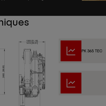
hniques
PK 365 TEC