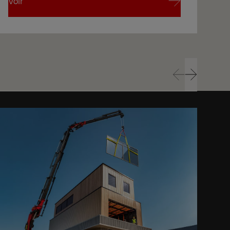
Voir
Voi
Voir
Voi
Prev
Next
Prev
Next