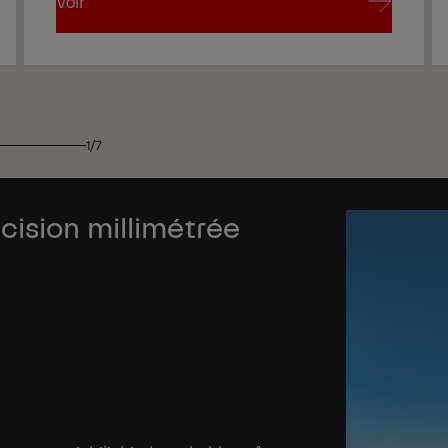
Voir
Voir
1/7
ision millimétrée