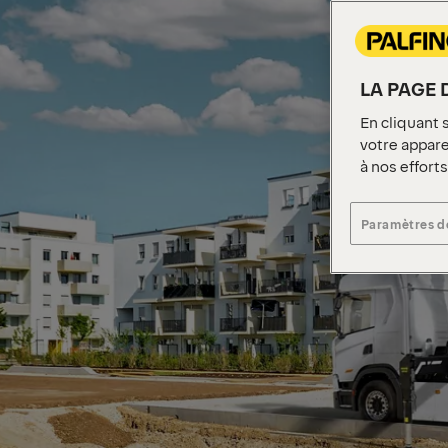
LA PAGE 
En cliquant 
votre apparei
à nos effort
Paramètres d