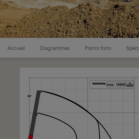
Diagrammes
Accueil
Diagrammes
Points forts
Spéci
1/1