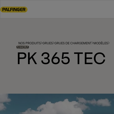
Go
to
main
content
Go
to
footer
NOS PRODUITS
GRUES
GRUES DE CHARGEMENT
MODÈLES
content
MEDIUM
PK 365 TEC