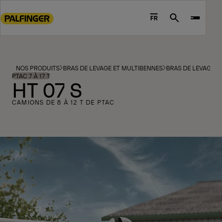
Go
to
FR
Search
main
content
Go
to
NOS PRODUITS
BRAS DE LEVAGE ET MULTIBENNES
BRAS DE LEVAGE
footer
PTAC 7 À 17 T
HT 07 S
content
CAMIONS DE 8 À 12 T DE PTAC