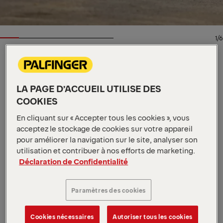
1/6
INFORMATIONS DÉTAILLÉES
Spécifications clés
LA PAGE D’ACCUEIL UTILISE DES
7 t
COOKIES
Capacité de charge maximale
3350 - 4350 mm
Longueur de l'équipement
En cliquant sur « Accepter tous les cookies », vous
3000 - 5250 mm
Longueur de la benne
acceptez le stockage de cookies sur votre appareil
Voir toutes les spécifications
pour améliorer la navigation sur le site, analyser son
Les bras de levage télescopiques HT 07 S offrent des
utilisation et contribuer à nos efforts de marketing.
performances polyvalentes grâce à un système
Déclaration de Confidentialité
coulissant compatible avec plusieurs longueurs de
bennes de classe 1 et s’adaptent facilement à
Paramètres des cookies
différentes tâches. Leur faible hauteur de transport
et leur conception légère offrent des solutions sûres
et flexibles, dotées de diverses options de confort
Cookies nécessaires
Autoriser tous les cookies