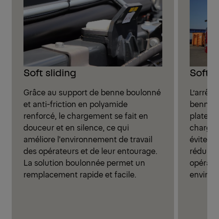
Soft sliding
Soft s
Grâce au support de benne boulonné
L’arrêt 
et anti-friction en polyamide
benne s
renforcé, le chargement se fait en
plateau
douceur et en silence, ce qui
chargem
améliore l'environnement de travail
évite le
des opérateurs et de leur entourage.
réduire 
La solution boulonnée permet un
opérate
remplacement rapide et facile.
environ