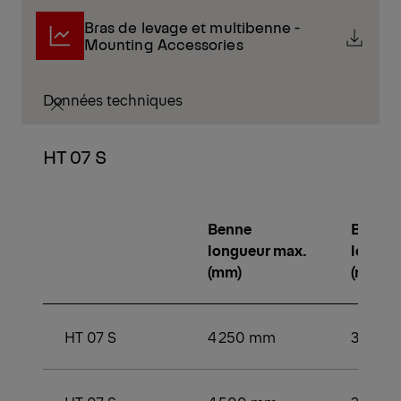
Bras de levage et multibenne -
Mounting Accessories
Données techniques
HT 07 S
Benne
Benne
longueur max.
longue
(mm)
(mm)
HT 07 S
4 250 mm
3 000