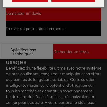
pour une utilisation dans le monde entier.
Demander un devis
Demander un devis
Trouver un partenaire commercial
Trouver un partenaire commercial
Spécifications
Demander un devis
Conçu pour s’adapter à tous vos
techniques
usages
Spécifications
Demander un devis
Bénéficiez d’une flexibilité ultime avec notre système
techniques
de bras coulissant, conçu pour manipuler sans effort
des bennes de longueurs variables. Cette solution
intelligente maximise le potentiel d’utilisation sur
tous les marchés et garantit un fonctionnement
fluide et intuitif. Facile à utiliser, très polyvalent et
conçu pour s’adapter – votre partenaire idéal pour