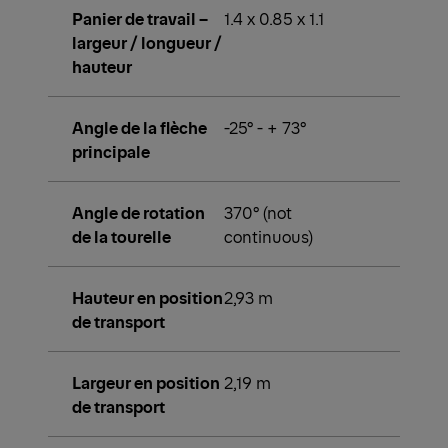
Panier de travail –
1.4 x 0.85 x 1.1
largeur / longueur /
hauteur
Angle de la flèche
-25° - + 73°
principale
Angle de rotation
370° (not
de la tourelle
continuous)
Hauteur en position
2,93 m
de transport
Largeur en position
2,19 m
de transport