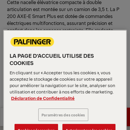
Cette nacelle élévatrice compacte à double
articulation est montée sur un camion de 3,5 t. La P
200 AXE-E Smart Plus est dotée de commandes
électriques multifonctions, assurant précision et
confort dans les espaces restreints. Elle s’adapte
facilement aux sols irréguliers grâce à la fonction de
stabilisation verticale, avec trois modes de réglage
pour une sécurité et une polyvalence maximales.
LA PAGE D’ACCUEIL UTILISE DES
Ouvrir les diagrammes
COOKIES
Demander un devis
En cliquant sur « Accepter tous les cookies », vous
acceptez le stockage de cookies sur votre appareil
pour améliorer la navigation sur le site, analyser son
Demander un devis
Trouver un partenaire commercial
utilisation et contribuer à nos efforts de marketing.
Déclaration de Confidentialité
Trouver un partenaire commercial
Diagrammes
Spécifications
Paramètres des cookies
Demander un devis
techniques