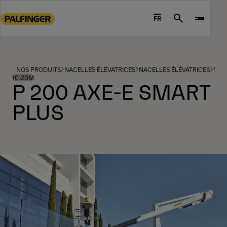
Go
to
FR
Search
main
content
Go
to
NOS PRODUITS
NACELLES ÉLÉVATRICES
NACELLES ÉLÉVATRICES
MOD
footer
10-20M
P 200 AXE-E SMART
content
PLUS