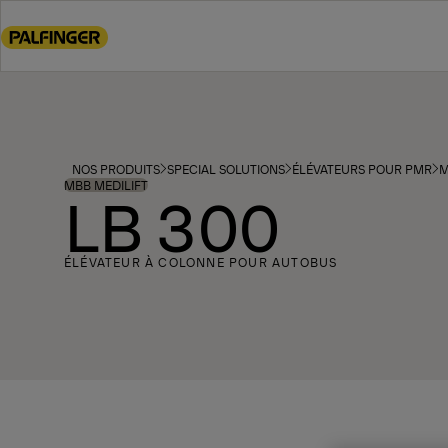
Go
to
main
content
Go
to
footer
NOS PRODUITS
SPECIAL SOLUTIONS
ÉLÉVATEURS POUR PMR
M
content
MBB MEDILIFT
LB 300
ÉLÉVATEUR À COLONNE POUR AUTOBUS