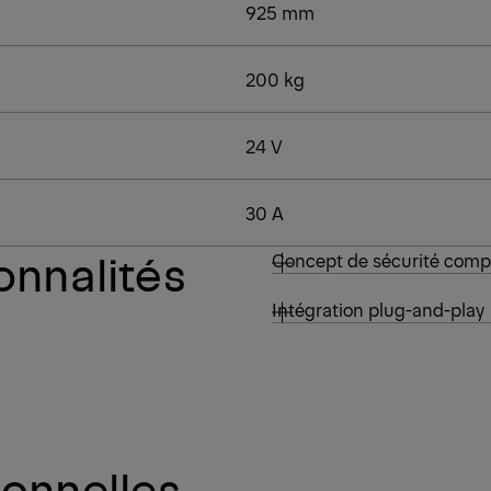
925 mm
200 kg
24 V
30 A
onnalités
Concept de sécurité comp
Intégration plug-and-play
ionnelles