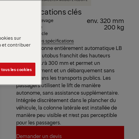
Spécifications clés
env. 320 mm
Hauteur de levage
200 kg
Poids propre
Temps de cycle
ookies sur
Voir toutes les spécifications
n et contribuer
Le lift à colonne entièrement automatique LB
300 pour autobus franchit des hauteurs
allant jusqu’à 300 mm et permet un
 tous les cookies
embarquement et un débarquement sans
obstacle dans les transports publics. Les
passagers utilisent le lift de manière
autonome, sans assistance supplémentaire.
Intégrée discrètement dans le plancher du
véhicule, la colonne latérale est installée de
manière peu visible et n’est pas perceptible
pour les passagers.
Demander un devis