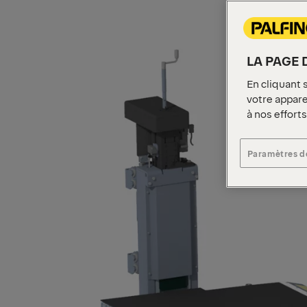
LA PAGE 
En cliquant 
votre apparei
à nos effort
Paramètres d