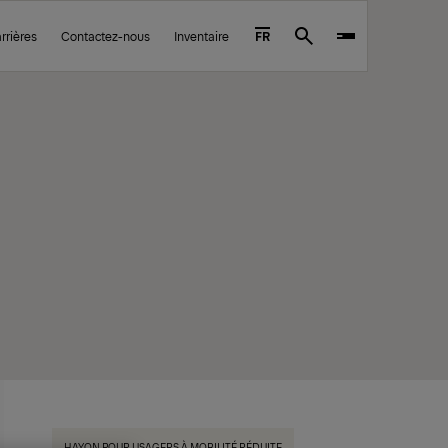
rrières
Contactez-nous
Inventaire
FR
Search
HAYON POUR USAGERS À MOBILITÉ RÉDUITE