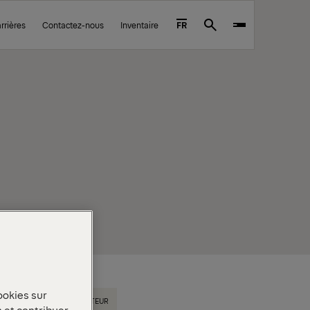
rrières
Contactez-nous
Inventaire
FR
Search
ookies sur
HAYON ÉLÉVATEUR
n et contribuer