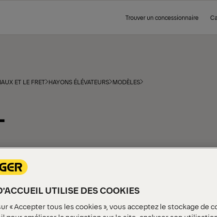
Trouver un concessionnaire
Ca
AUX ET LE FRET
HAYONS ÉLÉVATEURS
MODÈLES
L
D’ACCUEIL UTILISE DES COOKIES
sur « Accepter tous les cookies », vous acceptez le stockage de c
l pour améliorer la navigation sur le site, analyser son utilisatio