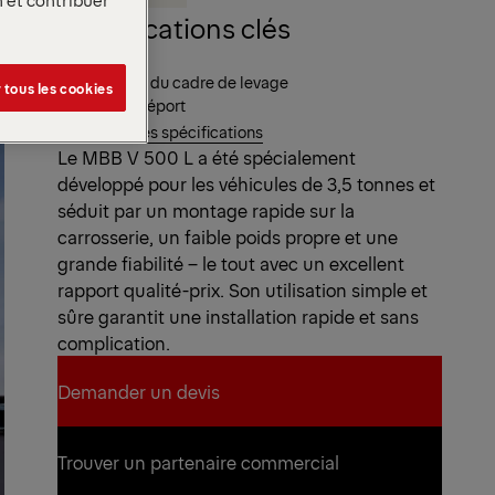
Spécifications clés
Capacité
Hydraulique du cadre de levage
 tous les cookies
Mesure du déport
Voir toutes les spécifications
Le MBB V 500 L a été spécialement
développé pour les véhicules de 3,5 tonnes et
séduit par un montage rapide sur la
carrosserie, un faible poids propre et une
grande fiabilité – le tout avec un excellent
rapport qualité-prix. Son utilisation simple et
sûre garantit une installation rapide et sans
complication.
Demander un devis
Demander un devis
Trouver un partenaire commercial