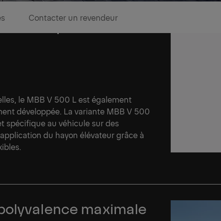
es
Contacter un revendeur
hicules à plateau
delles, le MBB V 500 L est également
ment développée. La variante MBB V 500
t spécifique au véhicule sur des
d’application du hayon élévateur grâce à
xibles.
 polyvalence maximale