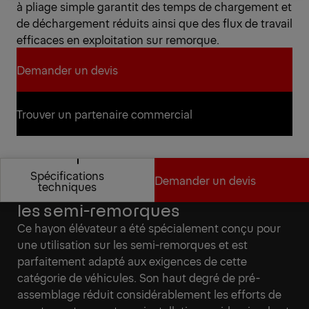
à pliage simple garantit des temps de chargement et
de déchargement réduits ainsi que des flux de travail
efficaces en exploitation sur remorque.
Demander un devis
Demander un devis
Trouver un partenaire commercial
Trouver un partenaire commercial
Spécifications
Demander un devis
Spécialement développé pour
techniques
les semi-remorques
Spécifications
Demander un devis
Ce hayon élévateur a été spécialement conçu pour
techniques
une utilisation sur les semi-remorques et est
parfaitement adapté aux exigences de cette
catégorie de véhicules. Son haut degré de pré-
assemblage réduit considérablement les efforts de