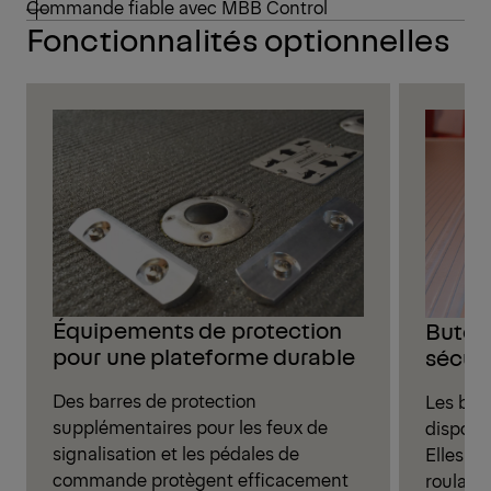
Commande fiable avec MBB Control
Fonctionnalités optionnelles
Équipements de protection
Butées
pour une plateforme durable
sécur
Des barres de protection
Les buté
supplémentaires pour les feux de
disponib
signalisation et les pédales de
Elles e
commande protègent efficacement
roulant