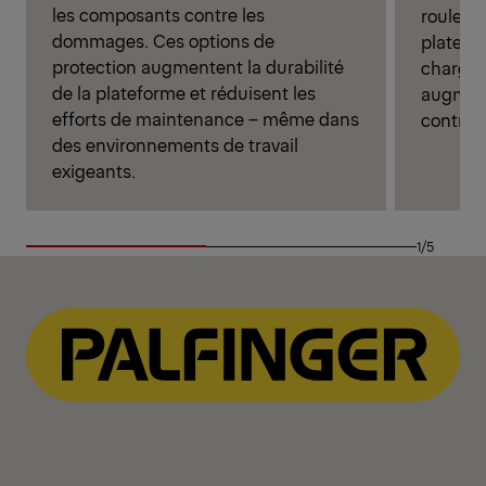
les composants contre les
rouler i
dommages. Ces options de
platefo
protection augmentent la durabilité
chargem
de la plateforme et réduisent les
augmenta
efforts de maintenance – même dans
contrôle
des environnements de travail
exigeants.
1/5