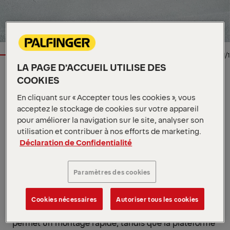
1/1
LA PAGE D’ACCUEIL UTILISE DES
COOKIES
HAYON ÉLÉVATEUR
En cliquant sur « Accepter tous les cookies », vous
Spécifications clés
acceptez le stockage de cookies sur votre appareil
2 000 kg
pour améliorer la navigation sur le site, analyser son
Capacité
2 vérins de levage / 2 vérins
utilisation et contribuer à nos efforts de marketing.
Hydraulique du
d’inclinaison / 1 vérin de
Déclaration de Confidentialité
cadre de levage
rétraction
1 000 mm
Mesure du déport
Paramètres des cookies
Voir toutes les spécifications
Le MBB R 2000 S TRAILER est le modèle rétractable
puissant pour les semi-remorques à porte-à-faux
Cookies nécessaires
Autoriser tous les cookies
arrière court. Son haut degré de pré-assemblage
permet un montage rapide, tandis que la plateforme