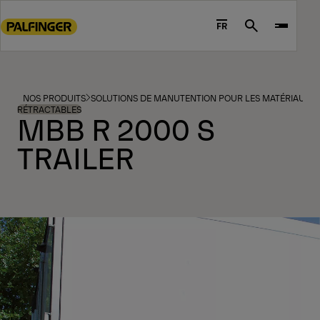
Go
to
FR
Search
main
content
Go
to
NOS PRODUITS
SOLUTIONS DE MANUTENTION POUR LES MATÉRIAUX ET
footer
RÉTRACTABLES
MBB R 2000 S
content
TRAILER