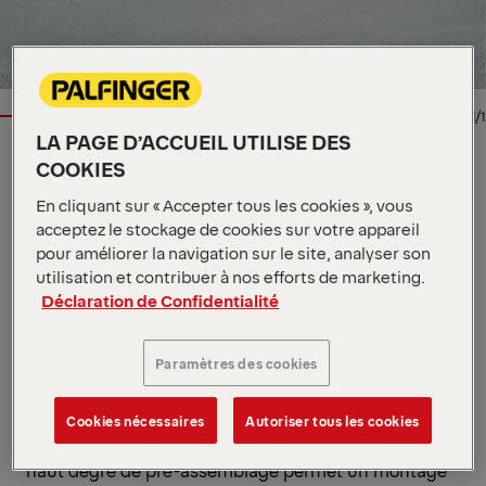
1/1
LA PAGE D’ACCUEIL UTILISE DES
COOKIES
HAYON ÉLÉVATEUR
En cliquant sur « Accepter tous les cookies », vous
Spécifications clés
acceptez le stockage de cookies sur votre appareil
2 000 kg
pour améliorer la navigation sur le site, analyser son
Capacité
2 vérins de levage / 2 vérins
utilisation et contribuer à nos efforts de marketing.
Hydraulique du
d’inclinaison / 1 vérin de
Déclaration de Confidentialité
cadre de levage
rétraction
800 mm
Mesure du déport
Paramètres des cookies
Voir toutes les spécifications
Le MBB R 2000 L TRAILER, l’un des modèles les plus
appréciés pour les applications sur remorque, séduit
Cookies nécessaires
Autoriser tous les cookies
par ses performances élevées et son efficacité. Son
haut degré de pré-assemblage permet un montage