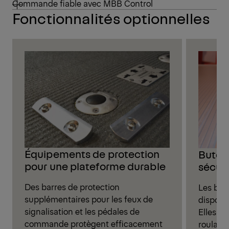
Commande fiable avec MBB Control
Fonctionnalités optionnelles
Équipements de protection
Butées
pour une plateforme durable
sécur
Des barres de protection
Les buté
supplémentaires pour les feux de
disponib
signalisation et les pédales de
Elles e
commande protègent efficacement
roulant