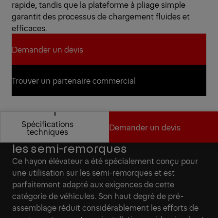
rapide, tandis que la plateforme à pliage simple
garantit des processus de chargement fluides et
efficaces.
Demander un devis
Demander un devis
Trouver un partenaire commercial
Trouver un partenaire commercial
Spécifications
Demander un devis
Spécialement développé pour
techniques
les semi-remorques
Spécifications
Demander un devis
Ce hayon élévateur a été spécialement conçu pour
techniques
une utilisation sur les semi-remorques et est
parfaitement adapté aux exigences de cette
catégorie de véhicules. Son haut degré de pré-
assemblage réduit considérablement les efforts de