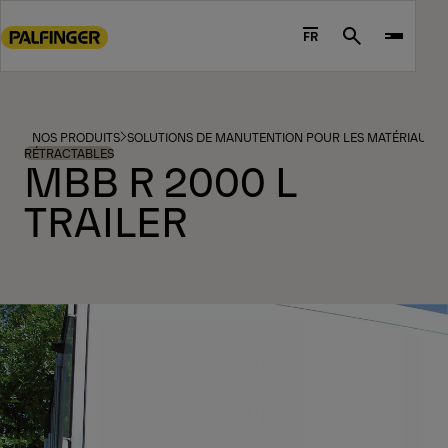
Go
to
FR
Search
main
content
Go
to
NOS PRODUITS
SOLUTIONS DE MANUTENTION POUR LES MATÉRIAUX ET
footer
RÉTRACTABLES
MBB R 2000 L
content
TRAILER