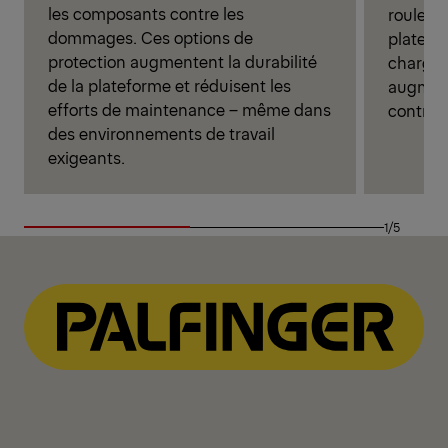
les composants contre les
rouler i
dommages. Ces options de
platefo
protection augmentent la durabilité
chargem
de la plateforme et réduisent les
augmenta
efforts de maintenance – même dans
contrôle
des environnements de travail
exigeants.
1/5