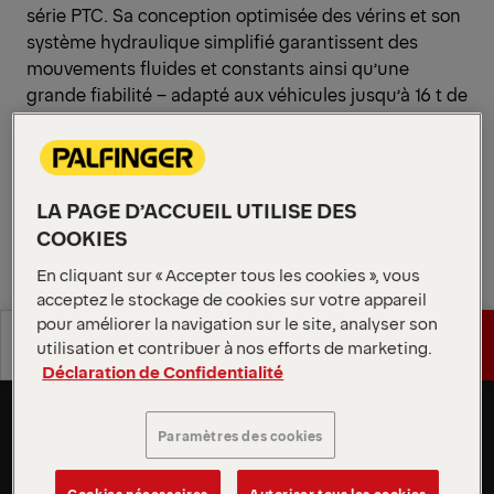
série PTC. Sa conception optimisée des vérins et son
système hydraulique simplifié garantissent des
mouvements fluides et constants ainsi qu’une
grande fiabilité – adapté aux véhicules jusqu’à 16 t de
PTAC.
Demander un devis
LA PAGE D’ACCUEIL UTILISE DES
COOKIES
Demander un devis
Trouver un partenaire commercial
En cliquant sur « Accepter tous les cookies », vous
acceptez le stockage de cookies sur votre appareil
Trouver un partenaire commercial
pour améliorer la navigation sur le site, analyser son
Spécifications
Demander un devis
utilisation et contribuer à nos efforts de marketing.
Hayons élévateurs de nouvelle
techniques
Déclaration de Confidentialité
génération
Spécifications
Demander un devis
La série PTC représente la technologie de hayons
techniques
Paramètres des cookies
élévateurs à la pointe de l’innovation. Une
conception optimisée en poids, des composants
Cookies nécessaires
Autoriser tous les cookies