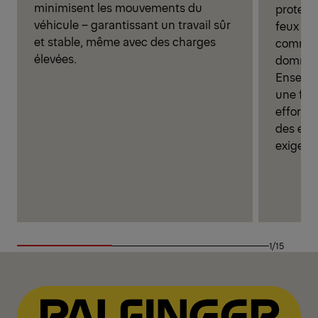
minimisent les mouvements du
protect
véhicule – garantissant un travail sûr
feux de 
et stable, même avec des charges
command
élevées.
dommag
Ensembl
une fiab
efforts
des env
exigean
1/15