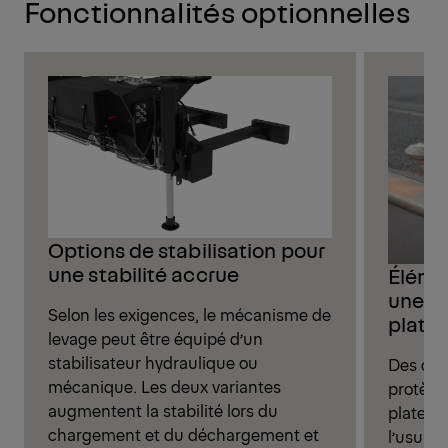
Fonctionnalités optionnelles
Options de stabilisation pour
une stabilité accrue
Éléme
une du
Selon les exigences, le mécanisme de
plate
levage peut être équipé d’un
stabilisateur hydraulique ou
Des cap
mécanique. Les deux variantes
protègen
augmentent la stabilité lors du
platefo
chargement et du déchargement et
l’usure,