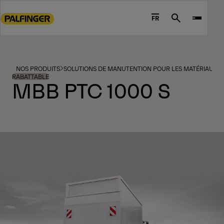
Go
to
FR
Search
main
content
Go
to
NOS PRODUITS
SOLUTIONS DE MANUTENTION POUR LES MATÉRIAUX ET
footer
RABATTABLE
MBB PTC 1000 S
content