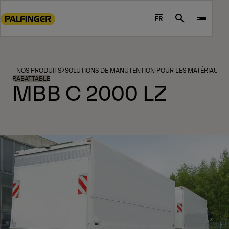
Go
to
FR
Search
main
content
Go
to
NOS PRODUITS
SOLUTIONS DE MANUTENTION POUR LES MATÉRIAUX ET
footer
RABATTABLE
MBB C 2000 LZ
content