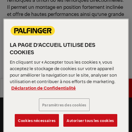
Il permet un montage en position fortement inclinée
et offre de hautes performances ainsi qu’une grande
flexibilité pour les applications de transport
exigeantes.
Demander un devis
LA PAGE D’ACCUEIL UTILISE DES
COOKIES
Demander un devis
Trouver un partenaire commercial
En cliquant sur « Accepter tous les cookies », vous
acceptez le stockage de cookies sur votre appareil
pour améliorer la navigation sur le site, analyser son
Trouver un partenaire commercial
utilisation et contribuer à nos efforts de marketing.
Spécifications
Déclaration de Confidentialité
Demander un devis
Adaptation parfaite aux porte-
techniques
à-faux arrière courts
Spécifications
Paramètres des cookies
Demander un devis
Grâce à sa profondeur d’installation minimale, ce
techniques
modèle est idéal pour un montage fortement incliné
Cookies nécessaires
Autoriser tous les cookies
sur des véhicules à porte-à-faux arrière court. Il
permet une installation fiable même lorsque l’espace