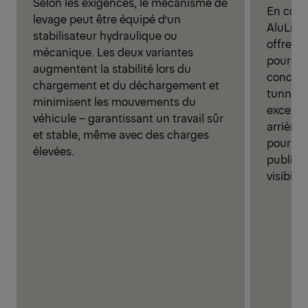
Selon les exigences, le mécanisme de
En comp
levage peut être équipé d’un
AluLite 
stabilisateur hydraulique ou
offre un
mécanique. Les deux variantes
pour les
augmentent la stabilité lors du
concept
chargement et du déchargement et
tunnel g
minimisent les mouvements du
excepti
véhicule – garantissant un travail sûr
arrière
et stable, même avec des charges
pour le
élevées.
publicit
visibili