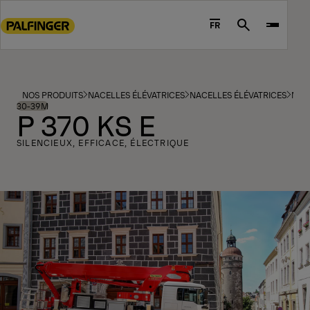
Go
to
FR
Search
main
content
Go
to
NOS PRODUITS
NACELLES ÉLÉVATRICES
NACELLES ÉLÉVATRICES
MOD
footer
30-39M
P 370 KS E
content
SILENCIEUX, EFFICACE, ÉLECTRIQUE