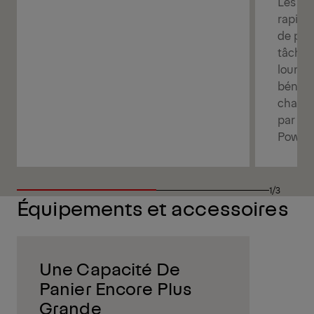
Les op
rapide
de pani
tâches,
lourd. 
bénéfi
charge
par fl
Powerli
1/3
Équipements et accessoires
Une Capacité De
Panier Encore Plus
Grande