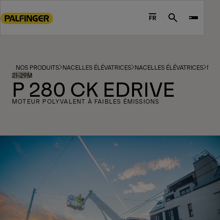
Go
to
FR
Search
main
content
Go
to
NOS PRODUITS
NACELLES ÉLÉVATRICES
NACELLES ÉLÉVATRICES
MOD
footer
21-29M
P 280 CK EDRIVE
content
MOTEUR POLYVALENT À FAIBLES ÉMISSIONS