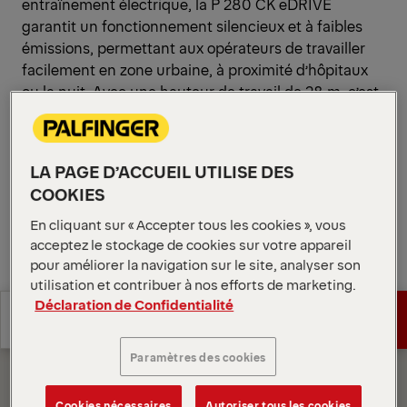
entraînement électrique, la P 280 CK eDRIVE
garantit un fonctionnement silencieux et à faibles
émissions, permettant aux opérateurs de travailler
facilement en zone urbaine, à proximité d’hôpitaux
ou la nuit. Avec une hauteur de travail de 28 m, c’est
un appareil polyvalent.
Ouvrir les diagrammes
LA PAGE D’ACCUEIL UTILISE DES
Demander un devis
COOKIES
En cliquant sur « Accepter tous les cookies », vous
Demander un devis
Trouver un partenaire commercial
acceptez le stockage de cookies sur votre appareil
pour améliorer la navigation sur le site, analyser son
utilisation et contribuer à nos efforts de marketing.
Trouver un partenaire commercial
Diagrammes
Déclaration de Confidentialité
Spécifications
Demander un devis
techniques
Paramètres des cookies
Spécifications
Demander un devis
techniques
Cookies nécessaires
Autoriser tous les cookies