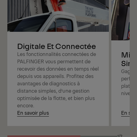
Digitale Et Connectée
Mise
Les fonctionnalités connectées de
PALFINGER vous permettent de
Simp
recevoir des données en temps réel
Gagnez
depuis vos appareils. Profitez des
perfor
avantages de diagnostics à
platef
distance simples, d’une gestion
nivell
optimisée de la flotte, et bien plus
encore.
En savoir plus
En savo
1/2