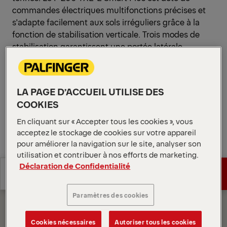
commandes électriques multifonctions précises et
s'adapte facilement aux sols irréguliers grâce à la
fonction de stabilisation verticale. Trois modes de
stabilisation garantissent une portée latérale
maximale avec un encombrement minimal.
Ouvrir les diagrammes
LA PAGE D’ACCUEIL UTILISE DES
Demander un devis
COOKIES
En cliquant sur « Accepter tous les cookies », vous
Demander un devis
Trouver un partenaire commercial
acceptez le stockage de cookies sur votre appareil
pour améliorer la navigation sur le site, analyser son
utilisation et contribuer à nos efforts de marketing.
Trouver un partenaire commercial
Diagrammes
Déclaration de Confidentialité
Spécifications
Demander un devis
techniques
Paramètres des cookies
Spécifications
Demander un devis
techniques
Cookies nécessaires
Autoriser tous les cookies