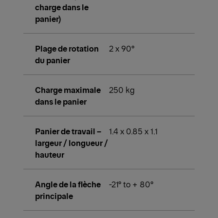
charge dans le
panier)
Plage de rotation
2 x 90°
du panier
Charge maximale
250 kg
dans le panier
Panier de travail –
1.4 x 0.85 x 1.1
largeur / longueur /
hauteur
Angle de la flèche
-21° to + 80°
principale