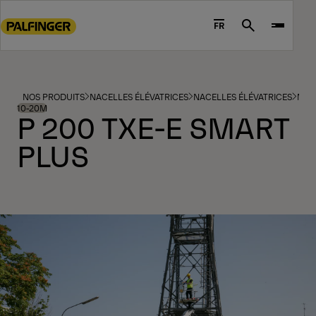
Go
to
FR
Search
main
content
Go
to
NOS PRODUITS
NACELLES ÉLÉVATRICES
NACELLES ÉLÉVATRICES
MOD
footer
10-20M
P 200 TXE-E SMART
content
PLUS