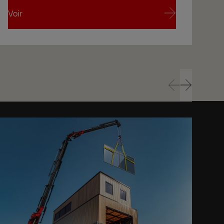
Voir
Voi
Voir
Voi
Prev
Next
Prev
Next