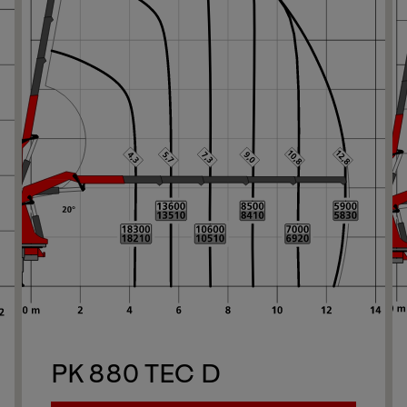
Su
1/13
Su
PK 880 TEC D