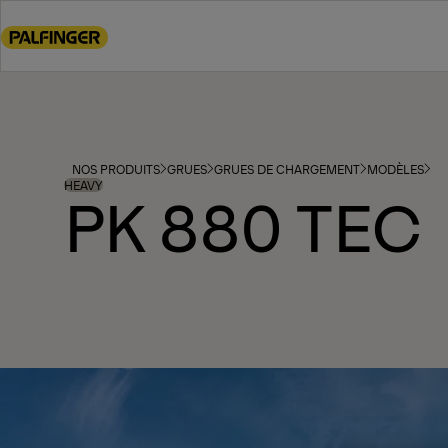
Go
to
main
content
Go
to
footer
NOS PRODUITS
GRUES
GRUES DE CHARGEMENT
MODÈLES
content
HEAVY
PK 880 TEC