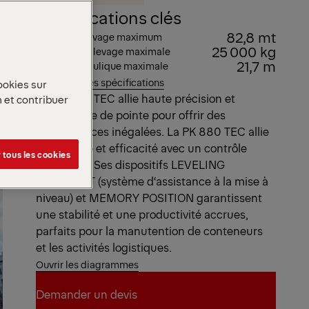
Spécifications clés
82,8 mt
Couple de levage maximum
25 000 kg
Capacité de levage maximale
21,7 m
Portée hydraulique maximale
Voir toutes les spécifications
ookies sur
La gamme TEC allie haute précision et
n et contribuer
technologie de pointe pour offrir des
performances inégalées. La PK 880 TEC allie
robustesse et efficacité avec un contrôle
 tous les cookies
intelligent. Ses dispositifs LEVELING
ASSISTANT (système d‘assistance à la mise à
niveau) et MEMORY POSITION garantissent
une stabilité et une productivité accrues,
parfaits pour la manutention de conteneurs
et les activités logistiques.
Ouvrir les diagrammes
Demander un devis