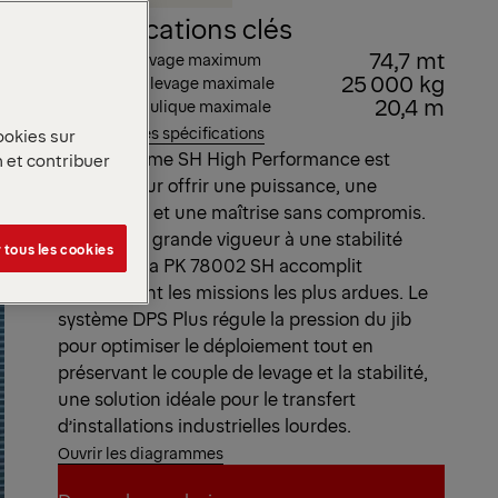
Spécifications clés
74,7 mt
Couple de levage maximum
25 000 kg
Capacité de levage maximale
20,4 m
Portée hydraulique maximale
Voir toutes les spécifications
ookies sur
Notre gamme SH High Performance est
n et contribuer
conçue pour offrir une puissance, une
endurance et une maîtrise sans compromis.
Alliant une grande vigueur à une stabilité
 tous les cookies
éprouvée, la PK 78002 SH accomplit
sereinement les missions les plus ardues. Le
système DPS Plus régule la pression du jib
pour optimiser le déploiement tout en
préservant le couple de levage et la stabilité,
une solution idéale pour le transfert
d’installations industrielles lourdes.
Ouvrir les diagrammes