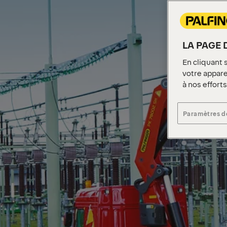
LA PAGE 
En cliquant 
votre apparei
à nos effort
Paramètres d