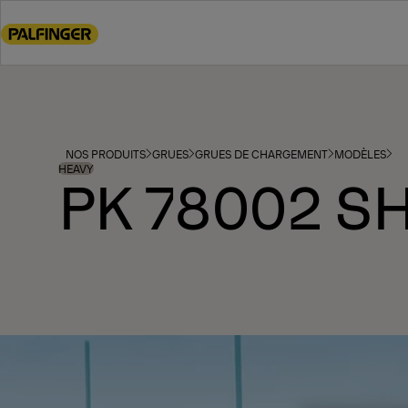
Go
to
main
content
Go
to
footer
NOS PRODUITS
GRUES
GRUES DE CHARGEMENT
MODÈLES
content
HEAVY
PK 78002 S