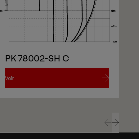
PK 78002-SH C
Voir
Voi
Voir
Voi
Prev
Next