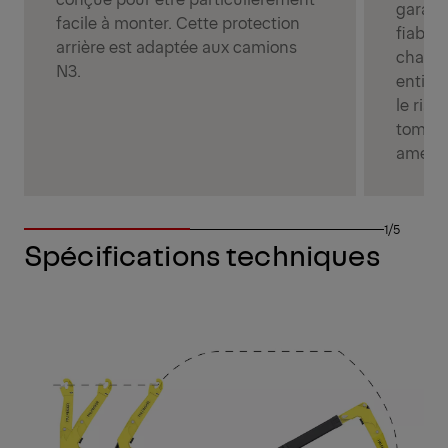
garant
facile à monter. Cette protection
fiable 
arrière est adaptée aux camions
charge
N3.
entièr
le ris
tombe 
amélior
1/5
Spécifications techniques