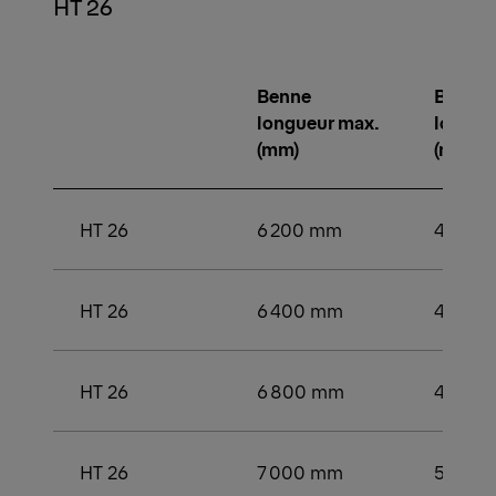
HT 26
Benne
Benne
longueur max.
longue
(mm)
(mm)
HT 26
6 200 mm
4 000
HT 26
6 400 mm
4 600
HT 26
6 800 mm
4 800
HT 26
7 000 mm
5 000