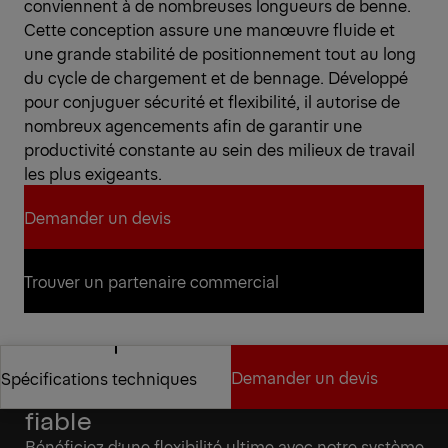
conviennent à de nombreuses longueurs de benne.
Cette conception assure une manœuvre fluide et
une grande stabilité de positionnement tout au long
du cycle de chargement et de bennage. Développé
pour conjuguer sécurité et flexibilité, il autorise de
nombreux agencements afin de garantir une
productivité constante au sein des milieux de travail
les plus exigeants.
Demander un devis
Demander un devis
Trouver un partenaire commercial
Trouver un partenaire commercial
Demander un devis
Spécifications techniques
Polyvalence pour un partenariat
fiable
Demander un devis
Spécifications techniques
Bénéficiez d’une flexibilité ultime avec notre système