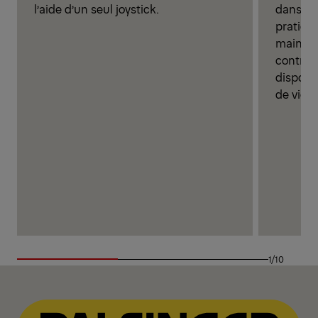
dans un
l’aide d’un seul joystick.
pratique
mainte
contrib
disponib
de vie 
1/10