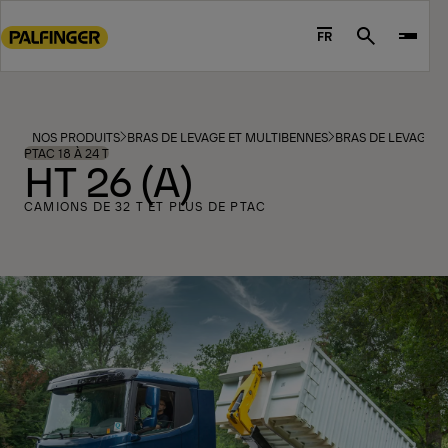
Go
to
FR
Search
main
content
Go
to
NOS PRODUITS
BRAS DE LEVAGE ET MULTIBENNES
BRAS DE LEVAGE
footer
PTAC 18 À 24 T
HT 26 (A)
content
CAMIONS DE 32 T ET PLUS DE PTAC