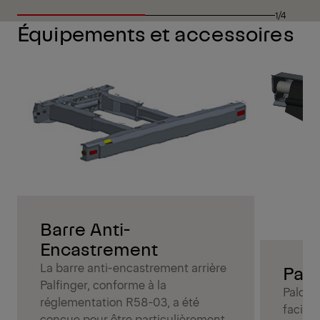
1/4
Équipements et accessoires
Barre Anti-
Encastrement
La barre anti-encastrement arrière
Palc
Palfinger, conforme à la
Palcov
réglementation R58-03, a été
facile 
conçue pour être particulièrement