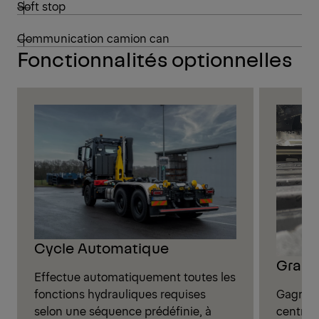
Soft stop
Communication camion can
Fonctionnalités optionnelles
Cycle Automatique
Graiss
Effectue automatiquement toutes les
Gagnez 
fonctions hydrauliques requises
centrali
selon une séquence prédéfinie, à