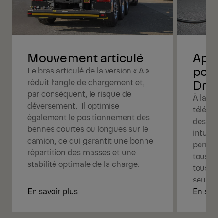
Mouvement articulé
Appr
poly
Le bras articulé de la version « A »
réduit l’angle de chargement et,
Driv
par conséquent, le risque de
À la po
déversement. Il optimise
téléco
également le positionnement des
des op
bennes courtes ou longues sur le
intuiti
camion, ce qui garantit une bonne
permet
répartition des masses et une
tous v
stabilité optimale de la charge.
tous vo
seule
En savoir plus
En savo