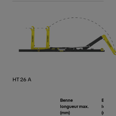
HT 26 A
Benne
Benne
longueur max.
longue
(mm)
(mm)