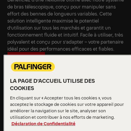
de bras télescopique, conçu pour manipuler sans
effort des bennes de longueurs variables. Cette
solution intelligente maximise le potentiel
d’utilisation sur tous les marchés et garantit un
fonctionnement fluide et intuitif. Facile à utiliser, très
polyvalent et conçu pour s’adapter – votre partenaire
idéal pour des performances efficaces et fiables.
En savoir plus
LA PAGE D’ACCUEIL UTILISE DES
En savoir plus
COOKIES
En cliquant sur « Accepter tous les cookies », vous
acceptez le stockage de cookies sur votre appareil pour
améliorer la navigation sur le site, analyser son
utilisation et contribuer à nos efforts de marketing.
Déclaration de Confidentialité