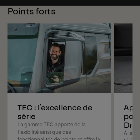
Points forts
TEC : l’excellence de
Appr
série
poly
Driv
La gamme TEC apporte de la
flexibilité ainsi que des
À la po
fonctionnalités de pointe et offre la