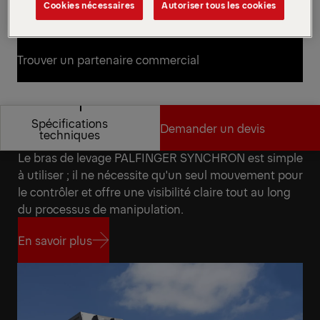
Cookies nécessaires
Autoriser tous les cookies
Demander un devis
Demander un devis
Trouver un partenaire commercial
Trouver un partenaire commercial
Spécifications
Demander un devis
Manipulation facile
techniques
Le bras de levage PALFINGER SYNCHRON est simple
Spécifications
Demander un devis
à utiliser ; il ne nécessite qu'un seul mouvement pour
techniques
le contrôler et offre une visibilité claire tout au long
du processus de manipulation.
En savoir plus
En savoir plus