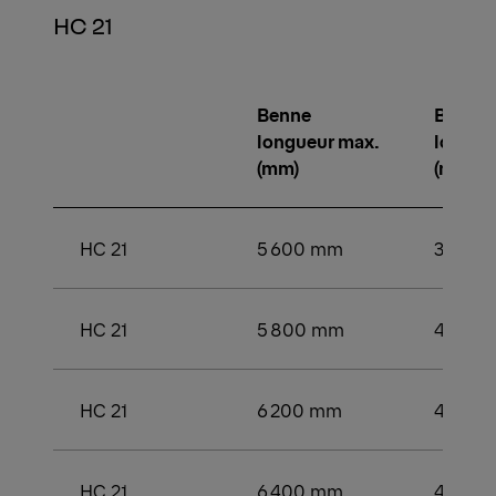
HC 21
Benne
Benne
longueur max.
longue
(mm)
(mm)
HC 21
5 600 mm
3 800
HC 21
5 800 mm
4 000
HC 21
6 200 mm
4 200
HC 21
6 400 mm
4 400