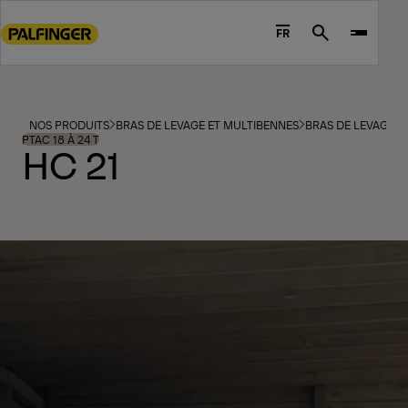
Go
to
FR
Search
main
content
Go
to
NOS PRODUITS
BRAS DE LEVAGE ET MULTIBENNES
BRAS DE LEVAGE
footer
PTAC 18 À 24 T
HC 21
content