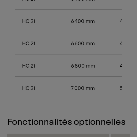
HC 21
6 400 mm
4 400
HC 21
6 600 mm
4 800
HC 21
6 800 mm
4 800
HC 21
7 000 mm
5 000
Fonctionnalités optionnelles