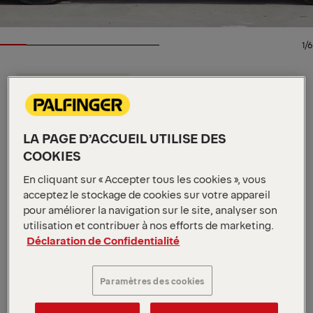
1/6
INFORMATIONS DÉTAILLÉES
Spécifications clés
21 t
Capacité de charge maximale
LA PAGE D’ACCUEIL UTILISE DES
4475 - 5825 mm
Longueur de l'équipement
COOKIES
3750 - 7000 mm
Longueur de la benne
En cliquant sur « Accepter tous les cookies », vous
Voir toutes les spécifications
acceptez le stockage de cookies sur votre appareil
L’architecture unique du HC 21 facilite la
pour améliorer la navigation sur le site, analyser son
manipulation des bennes au moyen d’un seul
utilisation et contribuer à nos efforts de marketing.
mouvement de commande. Ses faibles besoins en
Déclaration de Confidentialité
maintenance permettent de contenir les frais de
possession, ce qui en fait un choix idéal pour les
flottes de location et les activités qui impliquent une
Paramètres des cookies
rotation fréquente des opérateurs.