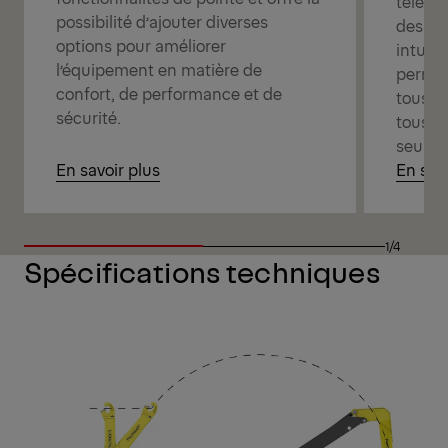
téléco
possibilité d’ajouter diverses
des op
options pour améliorer
intuiti
l’équipement en matière de
permet
confort, de performance et de
tous v
sécurité.
tous vo
seule
En savoir plus
En savo
1/4
Spécifications techniques